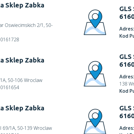
a Sklep Zabka
GLS 
616
iar Oswiecimskich 2/1, 50-
Adres
Kod P
60161728
GLS 
a Sklep Zabka
616
Adres
k. 1A, 50-106 Wroclaw
138 W
60161654
Kod P
a Sklep Zabka
GLS 
616
 I 69/1A, 50-139 Wroclaw
Adres