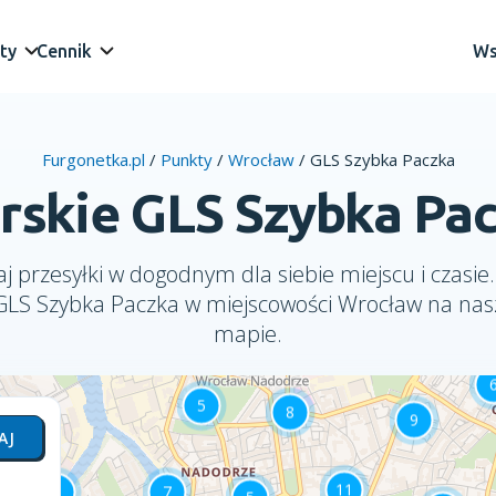
ty
Cennik
Ws
Furgonetka.pl
/
Punkty
/
Wrocław
/
GLS Szybka Paczka
erskie GLS Szybka Pa
j przesyłki w dogodnym dla siebie miejscu i czasie.
 GLS Szybka Paczka w miejscowości Wrocław na nasz
mapie.