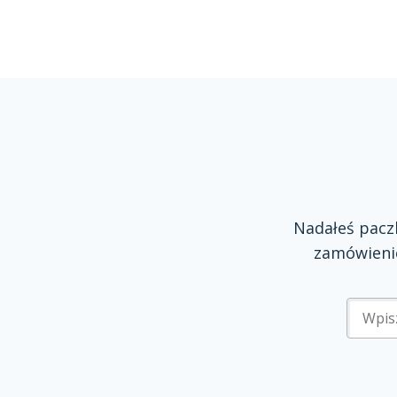
Nadałeś pac
zamówienie