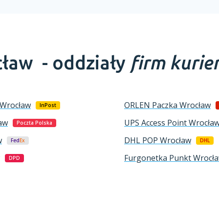
ław -
oddziały
firm kurie
Wrocław
ORLEN Paczka
Wrocław
InPost
aw
UPS Access Point
Wrocła
Poczta Polska
w
DHL POP
Wrocław
Fed
Ex
DHL
Furgonetka Punkt
Wrocł
DPD