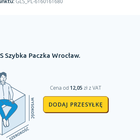
unktu:
GLS_PL-6160161680
S Szybka Paczka
Wrocław.
Cena od
12,05
zł z VAT
DODAJ PRZESYŁKĘ