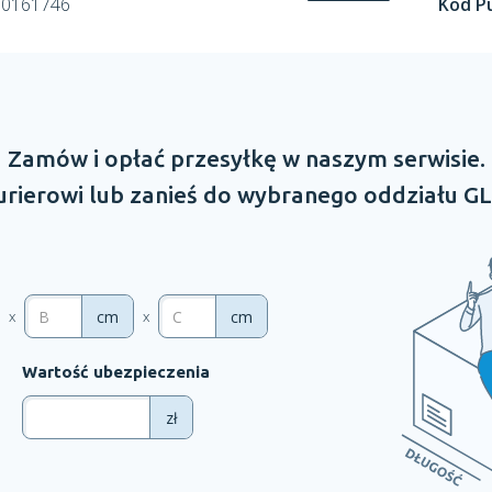
60161746
Kod P
Zamów
i opłać
przesyłkę
w naszym
serwisie.
rierowi lub zanieś do wybranego oddziału
GL
cm
cm
x
x
Wartość ubezpieczenia
zł