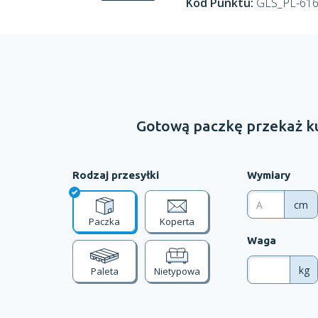
Kod Punktu:
GLS_PL-61
Gotową paczkę przekaż ku
Rodzaj przesyłki
Wymiary
cm
Paczka
Koperta
Waga
kg
Paleta
Nietypowa