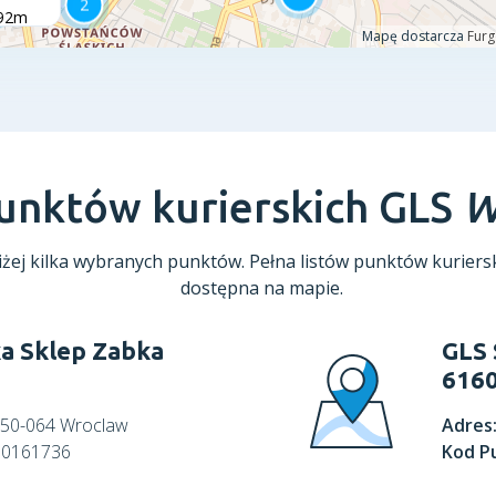
punktów kurierskich GLS
W
żej kilka wybranych punktów. Pełna listów punktów kuriersk
dostępna na mapie.
a Sklep Zabka
GLS 
616
, 50-064 Wroclaw
Adres
60161736
Kod P