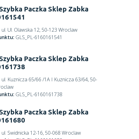
Szybka Paczka Sklep Zabka
0161541
:
ul. Ul. Olawska 12, 50-123 Wroclaw
unktu:
GLS_PL-6160161541
Szybka Paczka Sklep Zabka
0161738
:
ul. Kuznicza 65/66 /1A I Kuznicza 63/64, 50-
roclaw
unktu:
GLS_PL-6160161738
Szybka Paczka Sklep Zabka
0161680
:
ul. Swidnicka 12-16, 50-068 Wroclaw