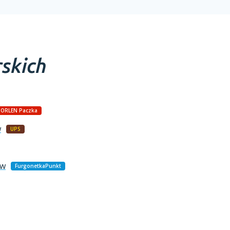
rskich
ORLEN Paczka
w
UPS
aw
FurgonetkaPunkt