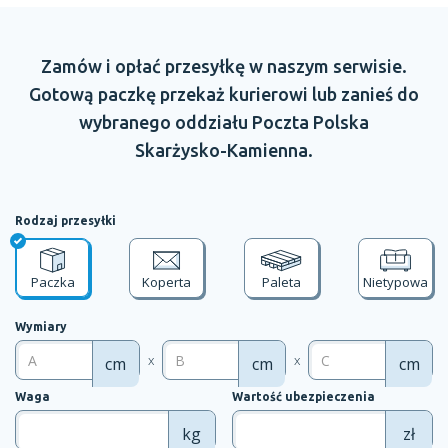
Zamów
i opłać
przesyłkę
w naszym
serwisie.
Gotową paczkę przekaż kurierowi lub zanieś do
wybranego oddziału
Poczta Polska
Skarżysko-Kamienna.
Rodzaj przesyłki
Paczka
Koperta
Paleta
Nietypowa
Wymiary
x
x
cm
cm
cm
Waga
Wartość ubezpieczenia
kg
zł