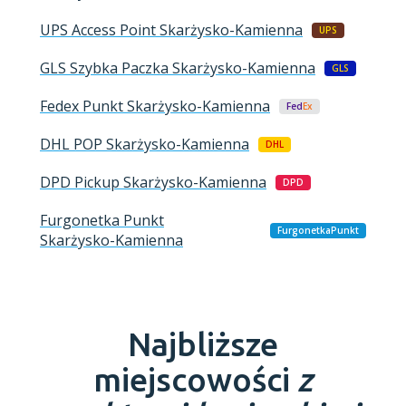
UPS Access Point
Skarżysko-Kamienna
UPS
GLS Szybka Paczka
Skarżysko-Kamienna
GLS
Fedex Punkt
Skarżysko-Kamienna
Fed
Ex
DHL POP
Skarżysko-Kamienna
DHL
DPD Pickup
Skarżysko-Kamienna
DPD
Furgonetka Punkt
FurgonetkaPunkt
Skarżysko-Kamienna
Najbliższe
miejscowości
z