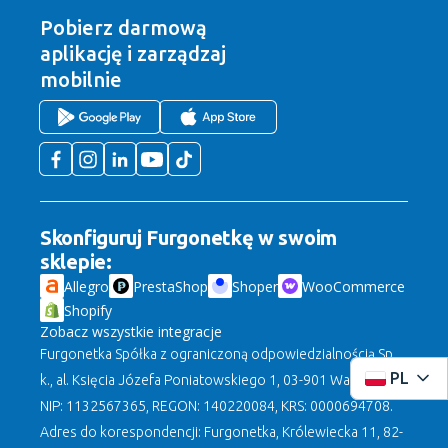
Pobierz darmową
aplikację
i zarządzaj
mobilnie
Skonfiguruj Furgonetkę w swoim
sklepie:
Allegro
PrestaShop
Shoper
WooCommerce
Shopify
Zobacz wszystkie integracje
Furgonetka Spółka z ograniczoną odpowiedzialnością Sp.
PL
k., al. Księcia Józefa Poniatowskiego 1, 03-901 Warszawa,
NIP: 1132567365, REGON: 140220084, KRS: 0000694708.
Adres do korespondencji: Furgonetka, Królewiecka 11, 82-