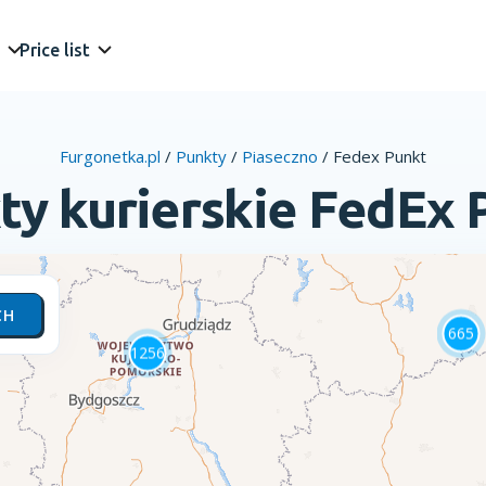
Price list
Furgonetka.pl
/
Punkty
/
Piaseczno
/
Fedex Punkt
ty kurierskie FedEx 