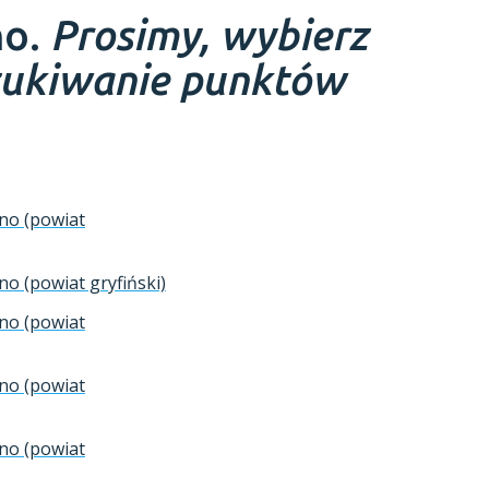
no.
Prosimy, wybierz
zukiwanie punktów
zno (powiat
no (powiat gryfiński)
zno (powiat
zno (powiat
zno (powiat