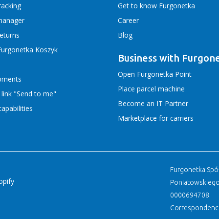
racking
Get to know Furgonetka
manager
Career
returns
Blog
Furgonetka Koszyk
Business with Furgon
Open Furgonetka Point
ipments
Place parcel machine
 link "Send to me"
Become an IT Partner
apabilities
Marketplace for carriers
Furgonetka Spółk
opify
Poniatowskiego
0000694708.
Correspondence 