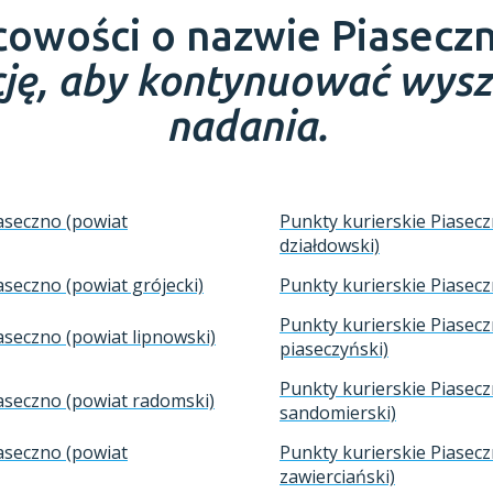
scowości o nazwie Piasecz
ację, aby kontynuować wys
nadania.
aseczno (powiat
Punkty kurierskie Piasec
działdowski)
aseczno (powiat grójecki)
Punkty kurierskie Piasecz
Punkty kurierskie Piasec
aseczno (powiat lipnowski)
piaseczyński)
Punkty kurierskie Piasec
aseczno (powiat radomski)
sandomierski)
aseczno (powiat
Punkty kurierskie Piasec
zawierciański)