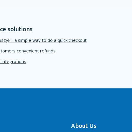
e solutions
szyk - a simple way to do a quick checkout
stomers convenient refunds
 integrations
About Us