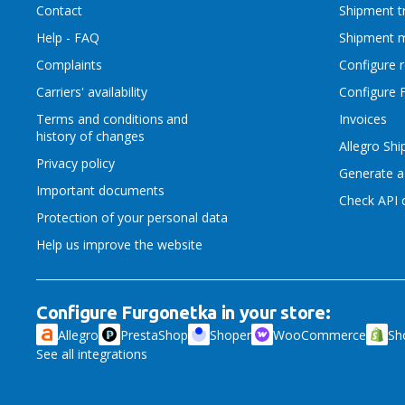
Contact
Shipment t
Help - FAQ
Shipment 
Complaints
Configure 
Carriers' availability
Configure 
Terms and conditions
and
Invoices
history of changes
Allegro Sh
Privacy policy
Generate a
Important documents
Check API c
Protection of your personal data
Help us improve the website
Configure Furgonetka in your store:
Allegro
PrestaShop
Shoper
WooCommerce
Sh
See all integrations