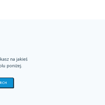
kasz na jakieś
olu
poniżej.
ARCH