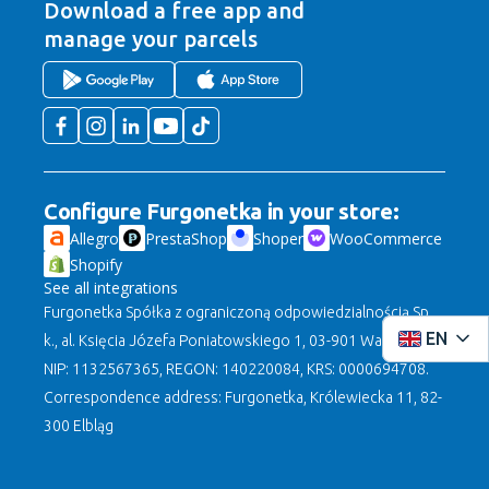
Download a free app
and
manage your parcels
Configure Furgonetka in your store:
Allegro
PrestaShop
Shoper
WooCommerce
Shopify
See all integrations
Furgonetka Spółka z ograniczoną odpowiedzialnością Sp.
EN
k., al. Księcia Józefa Poniatowskiego 1, 03-901 Warszawa,
NIP: 1132567365, REGON: 140220084, KRS: 0000694708.
Correspondence address: Furgonetka, Królewiecka 11, 82-
300 Elbląg