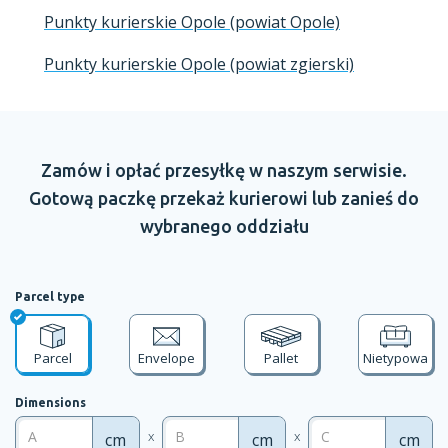
Punkty kurierskie Opole (powiat Opole)
Punkty kurierskie Opole (powiat zgierski)
Zamów
i opłać
przesyłkę
w naszym
serwisie.
Gotową paczkę przekaż kurierowi lub zanieś do
wybranego oddziału
Parcel type
Parcel
Envelope
Pallet
Nietypowa
Dimensions
x
x
cm
cm
cm