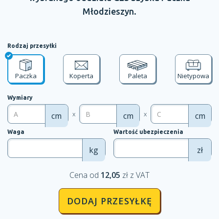
Młodzieszyn.
Rodzaj przesyłki
Paczka
Koperta
Paleta
Nietypowa
Wymiary
x
x
cm
cm
cm
Waga
Wartość ubezpieczenia
kg
zł
Cena od
12,05
zł z VAT
DODAJ PRZESYŁKĘ