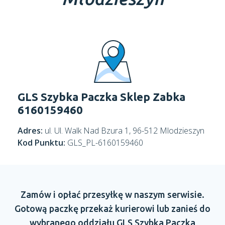
GLS Szybka Paczka Sklep Zabka
6160159460
Adres:
ul. Ul. Walk Nad Bzura 1, 96-512 Mlodzieszyn
Kod Punktu:
GLS_PL-6160159460
Zamów
i opłać
przesyłkę
w naszym
serwisie.
Gotową paczkę przekaż kurierowi lub zanieś do
wybranego oddziału
GLS Szybka Paczka