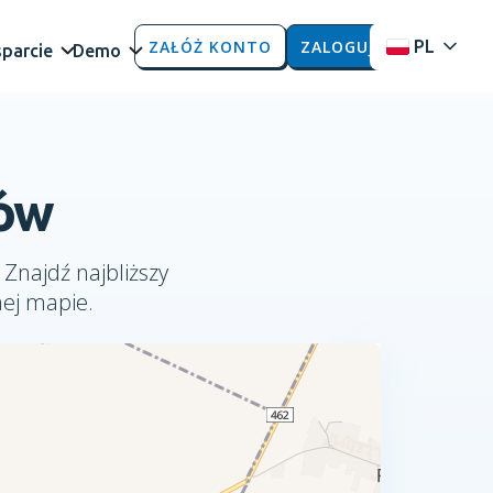
ZAŁÓŻ KONTO
ZALOGUJ
PL
parcie
Demo
iów
 Znajdź najbliższy
nej mapie.