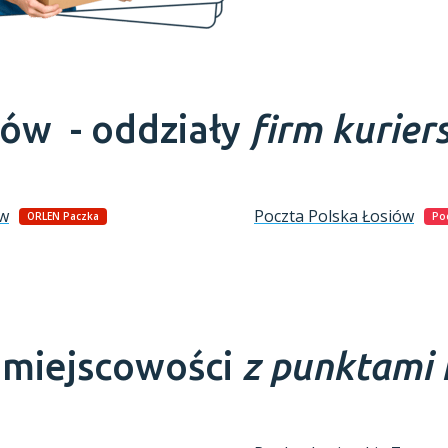
iów -
oddziały
firm kurier
ów
Poczta Polska
Łosiów
ORLEN Paczka
Po
e miejscowości
z punktami 