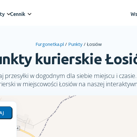
ty
Cennik
Ws
Furgonetka.pl
/
Punkty
/
Łosiów
nkty kurierskie Łos
j przesyłki w dogodnym dla siebie miejscu i czasie.
ierski w miejscowości Łosiów na naszej interaktyw