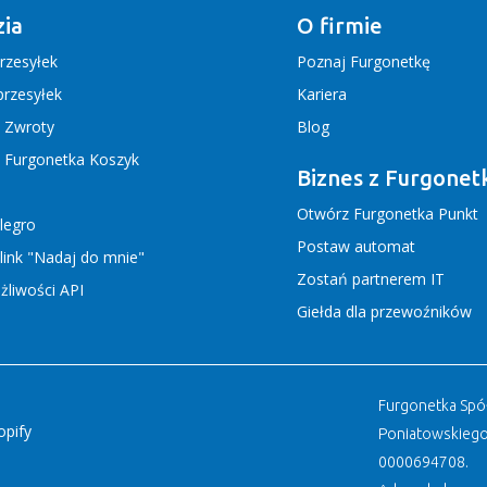
ia
O firmie
rzesyłek
Poznaj Furgonetkę
rzesyłek
Kariera
j Zwroty
Blog
j Furgonetka Koszyk
Biznes z Furgonet
Otwórz Furgonetka Punkt
llegro
Postaw automat
link "Nadaj do mnie"
Zostań partnerem IT
liwości API
Giełda dla przewoźników
Furgonetka Spółk
opify
Poniatowskiego
0000694708.