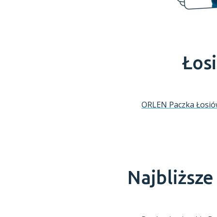
Łos
ORLEN Paczka
Łosi
Najbliższ