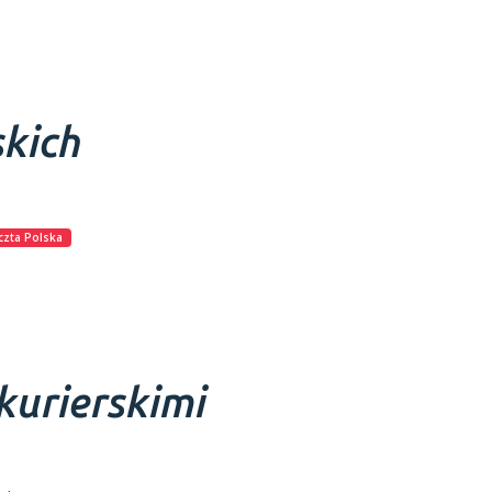
skich
czta Polska
kurierskimi