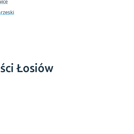
wice
Brzeski
ści
Łosiów