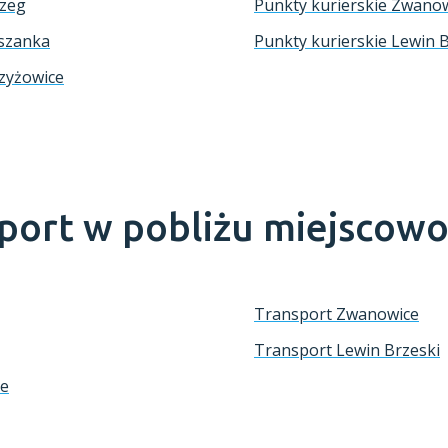
rzeg
Punkty kurierskie Zwano
lszanka
Punkty kurierskie Lewin 
rzyżowice
sport w pobliżu miejscowo
Transport Zwanowice
Transport Lewin Brzeski
ce