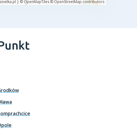
 Punkt
Grodków
Oława
omprachcice
pole