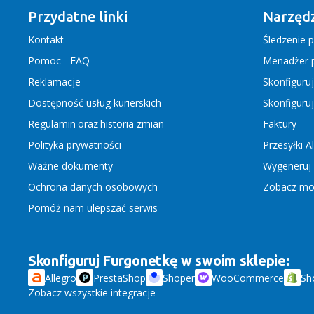
Przydatne linki
Narzędz
Kontakt
Śledzenie p
Pomoc - FAQ
Menadżer p
Reklamacje
Skonfiguru
Dostępność usług kurierskich
Skonfiguru
Regulamin
oraz
historia zmian
Faktury
Polityka prywatności
Przesyłki A
Ważne dokumenty
Wygeneruj 
Ochrona danych osobowych
Zobacz moż
Pomóż nam ulepszać serwis
Skonfiguruj Furgonetkę w swoim sklepie:
Allegro
PrestaShop
Shoper
WooCommerce
Sh
Zobacz wszystkie integracje