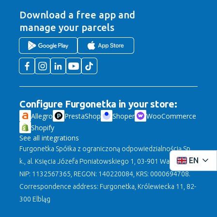
Download a free app
and
manage your parcels
Configure Furgonetka in your store:
Allegro
PrestaShop
Shoper
WooCommerce
Shopify
See all integrations
Furgonetka Spółka z ograniczoną odpowiedzialnością Sp.
EN
k., al. Księcia Józefa Poniatowskiego 1, 03-901 Warszawa,
NIP: 1132567365, REGON: 140220084, KRS: 0000694708.
Correspondence address: Furgonetka, Królewiecka 11, 82-
300 Elbląg