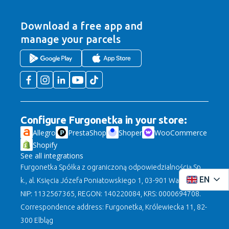
Download a free app
and
manage your parcels
Configure Furgonetka in your store:
Allegro
PrestaShop
Shoper
WooCommerce
Shopify
See all integrations
Furgonetka Spółka z ograniczoną odpowiedzialnością Sp.
EN
k., al. Księcia Józefa Poniatowskiego 1, 03-901 Warszawa,
NIP: 1132567365, REGON: 140220084, KRS: 0000694708.
Correspondence address: Furgonetka, Królewiecka 11, 82-
300 Elbląg