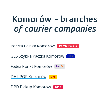
Komorów -
branches
of courier companies
Poczta Polska
Komorów
Poczta Polska
GLS Szybka Paczka
Komorów
GLS
Fedex Punkt
Komorów
Fed
Ex
DHL POP
Komorów
DHL
DPD Pickup
Komorów
DPD