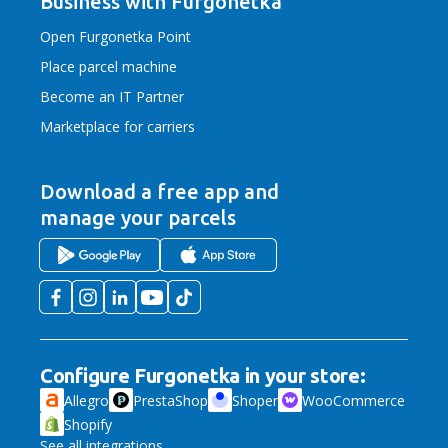
Business with Furgonetka
Open Furgonetka Point
Place parcel machine
Become an IT Partner
Marketplace for carriers
Download a free app
and
manage your parcels
Configure Furgonetka in your store:
Allegro
PrestaShop
Shoper
WooCommerce
Shopify
See all integrations