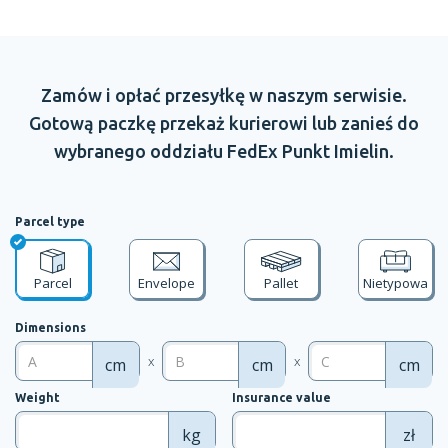
Zamów
i opłać
przesyłkę
w naszym
serwisie.
Gotową paczkę przekaż kurierowi lub zanieś do
wybranego oddziału
FedEx Punkt
Imielin.
Parcel type
Parcel
Envelope
Pallet
Nietypowa
Dimensions
x
x
cm
cm
cm
Weight
Insurance value
kg
zł