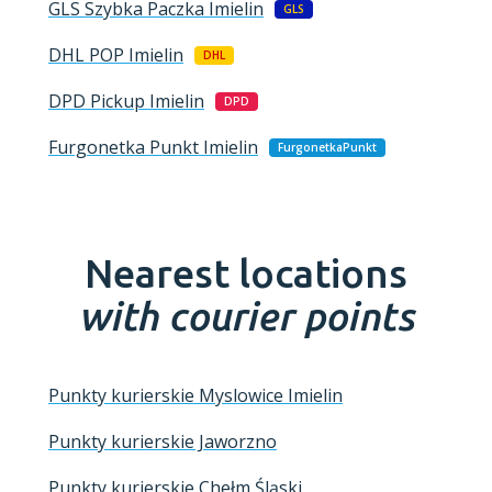
GLS Szybka Paczka
Imielin
GLS
DHL POP
Imielin
DHL
DPD Pickup
Imielin
DPD
Furgonetka Punkt
Imielin
FurgonetkaPunkt
Nearest locations
with courier points
Punkty kurierskie Myslowice Imielin
Punkty kurierskie Jaworzno
Punkty kurierskie Chełm Śląski