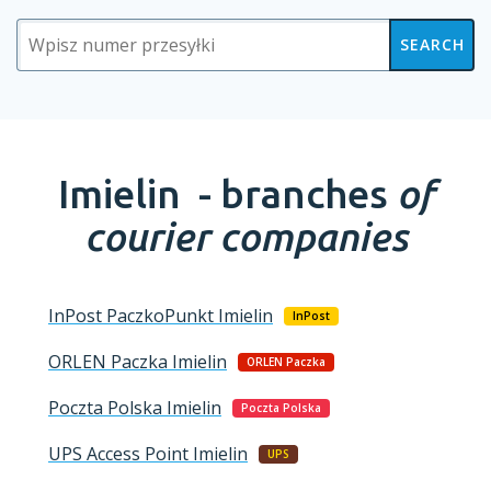
SEARCH
Imielin -
branches
of
courier companies
InPost PaczkoPunkt
Imielin
InPost
ORLEN Paczka
Imielin
ORLEN Paczka
Poczta Polska
Imielin
Poczta Polska
UPS Access Point
Imielin
UPS