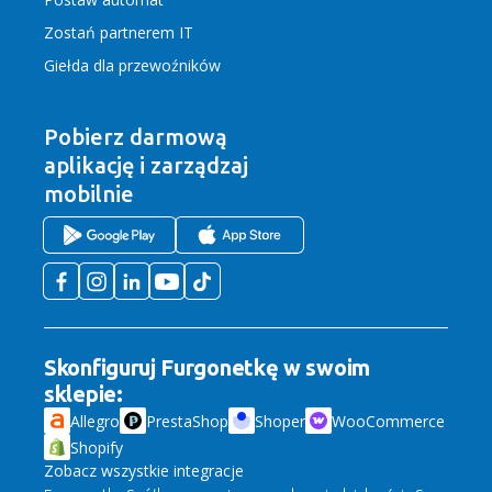
Zostań partnerem IT
Giełda dla przewoźników
Pobierz darmową
aplikację
i zarządzaj
mobilnie
Skonfiguruj Furgonetkę w swoim
sklepie:
Allegro
PrestaShop
Shoper
WooCommerce
Shopify
Zobacz wszystkie integracje