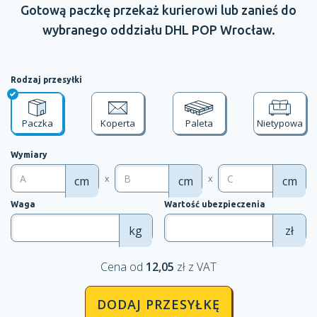
Gotową paczkę przekaż kurierowi lub zanieś do
wybranego oddziału
DHL POP
Wrocław.
Rodzaj przesyłki
Paczka
Koperta
Paleta
Nietypowa
Wymiary
x
x
cm
cm
cm
Waga
Wartość ubezpieczenia
kg
zł
Cena od
12,05
zł z VAT
DODAJ PRZESYŁKĘ