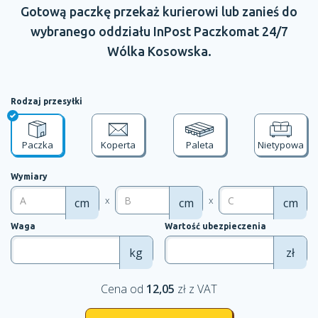
Gotową paczkę przekaż kurierowi lub zanieś do
wybranego oddziału
InPost Paczkomat 24/7
Wólka Kosowska.
Rodzaj przesyłki
Paczka
Koperta
Paleta
Nietypowa
Wymiary
x
x
cm
cm
cm
Waga
Wartość ubezpieczenia
kg
zł
Cena od
12,05
zł z VAT