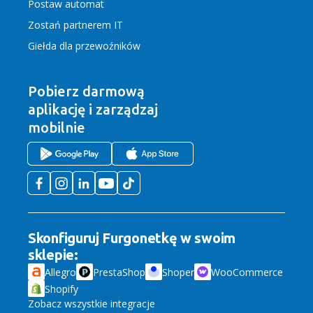
Postaw automat
Zostań partnerem IT
Giełda dla przewoźników
Pobierz darmową
aplikację
i zarządzaj
mobilnie
Skonfiguruj Furgonetkę w swoim
sklepie:
Allegro
PrestaShop
Shoper
WooCommerce
Shopify
Zobacz wszystkie integracje