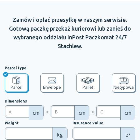
Zamów
i opłać
przesyłkę
w naszym
serwisie.
Gotową paczkę przekaż kurierowi lub zanieś do
wybranego oddziału
InPost Paczkomat 24/7
Stachlew.
Parcel type
Parcel
Envelope
Pallet
Nietypowa
Dimensions
x
x
cm
cm
cm
Weight
Insurance value
kg
zł