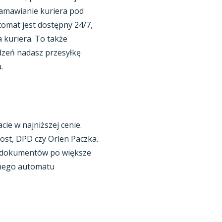
zamawianie kuriera pod
tomat jest dostępny 24/7,
a kuriera. To także
dzeń nadasz przesyłkę
.
ie w najniższej cenie.
Post, DPD czy Orlen Paczka.
h dokumentów po większe
nnego automatu