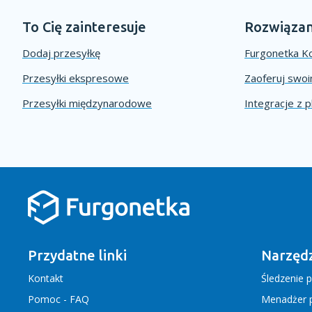
To Cię zainteresuje
Rozwiązan
Dodaj przesyłkę
Furgonetka Ko
Przesyłki ekspresowe
Zaoferuj swo
Przesyłki międzynarodowe
Integracje z 
Przydatne linki
Narzędz
Kontakt
Śledzenie p
Pomoc - FAQ
Menadżer p