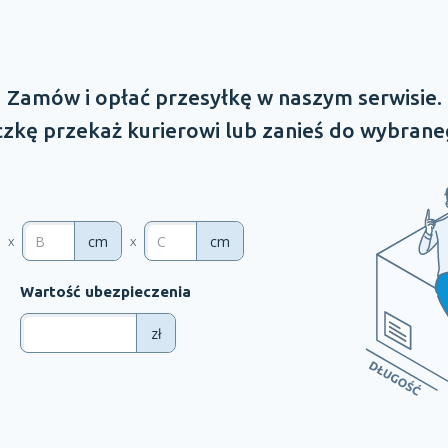
Zamów
i opłać
przesyłkę
w naszym
serwisie.
zkę przekaż kurierowi lub zanieś do wybrane
cm
cm
x
x
Wartość ubezpieczenia
zł