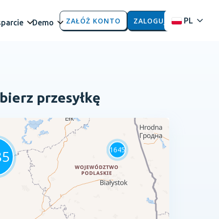
ZAŁÓŻ KONTO
ZALOGUJ
PL
parcie
Demo
bierz przesyłkę