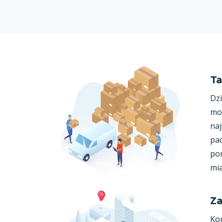
Ta
Dzi
moż
naj
pa
pom
mia
Za
Kor