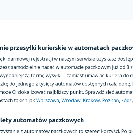
nie przesyłki kurierskie w automatach paczk
ęki darmowej rejestracji w naszym serwisie uzyskasz dostęp
esz samodzielnie nadać w automacie paczkowym już od 8 zł
wygodniejszą formę wysyłki – zamiast umawiać kuriera do 
czkę do jednego z tysięcy automatów dostępnych całą dobę
oże Ci zlokalizować najbliższy punkt. Sprawdź sieć autom
stach takich jak
Warszawa
,
Wrocław
,
Kraków
,
Poznań
,
Łódź
lety automatów paczkowych
zystanie z automatów paczkowych to szereg korzyści. Po pie