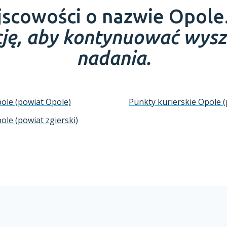
ejscowości o nazwie Opole
ację, aby kontynuować wys
nadania.
ole (powiat Opole)
Punkty kurierskie Opole 
ole (powiat zgierski)