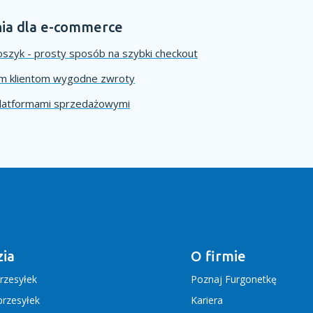
ia dla e-commerce
szyk - prosty sposób na szybki checkout
im klientom wygodne zwroty
platformami sprzedażowymi
ia
O firmie
rzesyłek
Poznaj Furgonetkę
rzesyłek
Kariera