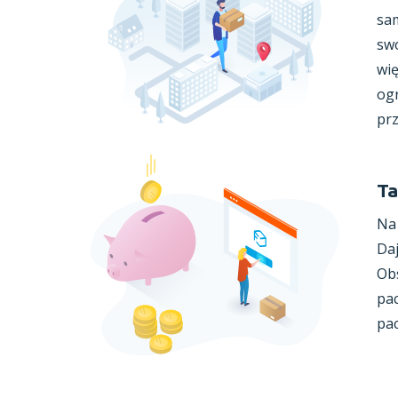
sam
swó
wię
ogr
prz
Ta
Na 
Daj
Ob
pac
pa