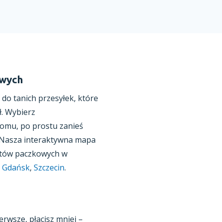
owych
 do tanich przesyłek, które
. Wybierz
domu, po prostu zanieś
. Nasza interaktywna mapa
atów paczkowych w
,
Gdańsk
,
Szczecin
.
rwsze, płacisz mniej –