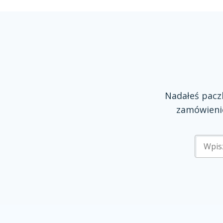
Nadałeś pac
zamówienie