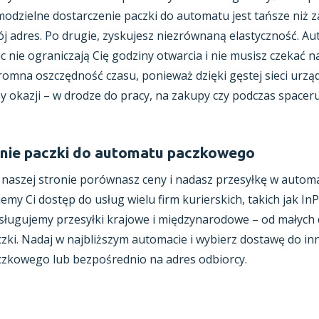
odzielne dostarczenie paczki do automatu jest tańsze niż 
j adres. Po drugie, zyskujesz niezrównaną elastyczność. Au
c nie ograniczają Cię godziny otwarcia i nie musisz czekać n
omna oszczędność czasu, ponieważ dzięki gęstej sieci urzą
y okazji – w drodze do pracy, na zakupy czy podczas spaceru
nie paczki do automatu paczkowego
naszej stronie porównasz ceny i nadasz przesyłkę w automac
emy Ci dostęp do usług wielu firm kurierskich, takich jak In
sługujemy przesyłki krajowe i międzynarodowe – od małyc
zki. Nadaj w najbliższym automacie i wybierz dostawę do i
czkowego lub bezpośrednio na adres odbiorcy.