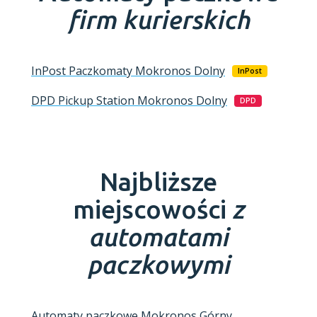
firm kurierskich
InPost Paczkomaty
Mokronos Dolny
InPost
DPD Pickup Station
Mokronos Dolny
DPD
Najbliższe
miejscowości
z
automatami
paczkowymi
Automaty paczkowe Mokronos Górny