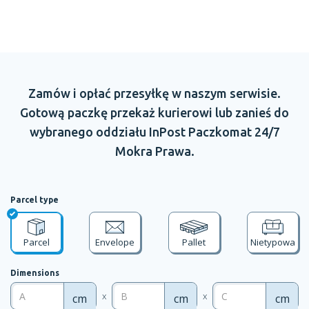
Zamów
i opłać
przesyłkę
w naszym
serwisie.
Gotową paczkę przekaż kurierowi lub zanieś do
wybranego oddziału
InPost Paczkomat 24/7
Mokra Prawa.
Parcel type
Parcel
Envelope
Pallet
Nietypowa
Dimensions
x
x
cm
cm
cm