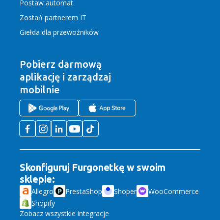
Postaw automat
Zostań partnerem IT
Giełda dla przewoźników
Pobierz darmową
aplikację
i zarządzaj
mobilnie
Skonfiguruj Furgonetkę w swoim
sklepie:
Allegro
PrestaShop
Shoper
WooCommerce
Shopify
Zobacz wszystkie integracje