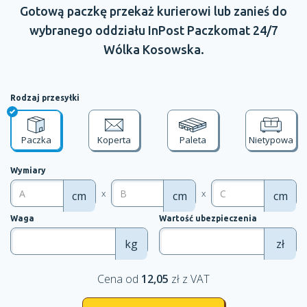
Gotową paczkę przekaż kurierowi lub zanieś do
wybranego oddziału
InPost Paczkomat 24/7
Wólka Kosowska.
Rodzaj przesyłki
Paczka
Koperta
Paleta
Nietypowa
Wymiary
x
x
cm
cm
cm
Waga
Wartość ubezpieczenia
kg
zł
Cena od
12,05
zł z VAT