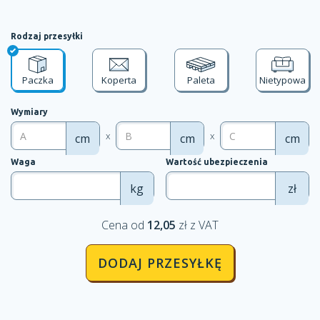
Rodzaj przesyłki
Paczka
Koperta
Paleta
Nietypowa
Wymiary
x
x
cm
cm
cm
Waga
Wartość ubezpieczenia
kg
zł
Cena od
12,05
zł z VAT
DODAJ PRZESYŁKĘ