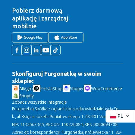
Pobierz darmową
aplikację
i zarządzaj
mobilnie
Skonfiguruj Furgonetkę w swoim
sklepie:
Allegro
PrestaShop
Shoper
WooCommerce
Shopify
Zobacz wszystkie integracje
Furgonetka Spółka z ograniczoną odpowiedzialnością Sp.
PL
k., al. Księcia Józefa Poniatowskiego 1, 03-901 Warszawa,
NIP: 1132567365, REGON: 140220084, KRS: 0000694708.
Adres do korespondencji: Furgonetka, Królewiecka 11, 82-