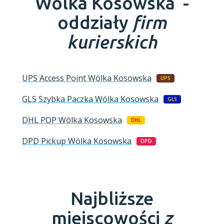
Wólka Kosowska -
oddziały
firm
kurierskich
UPS Access Point
Wólka Kosowska
UPS
GLS Szybka Paczka
Wólka Kosowska
GLS
DHL POP
Wólka Kosowska
DHL
DPD Pickup
Wólka Kosowska
DPD
Najbliższe
miejscowości
z