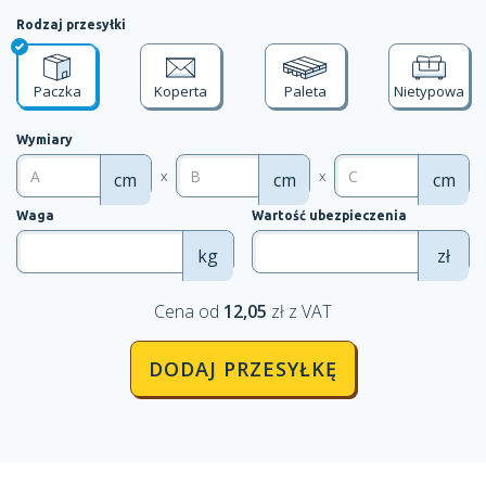
Rodzaj przesyłki
Paczka
Koperta
Paleta
Nietypowa
Wymiary
x
x
cm
cm
cm
Waga
Wartość ubezpieczenia
kg
zł
Cena od
12,05
zł z VAT
DODAJ PRZESYŁKĘ