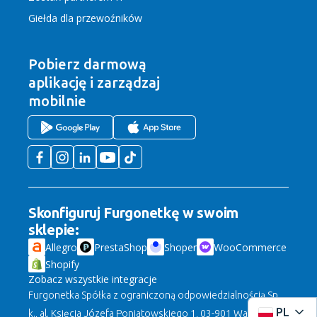
Giełda dla przewoźników
Pobierz darmową
aplikację
i zarządzaj
mobilnie
Skonfiguruj Furgonetkę w swoim
sklepie:
Allegro
PrestaShop
Shoper
WooCommerce
Shopify
Zobacz wszystkie integracje
Furgonetka Spółka z ograniczoną odpowiedzialnością Sp.
PL
k., al. Księcia Józefa Poniatowskiego 1, 03-901 Warszawa,