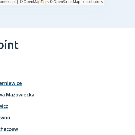
oint
erniewice
wa Mazowiecka
wicz
owno
chaczew