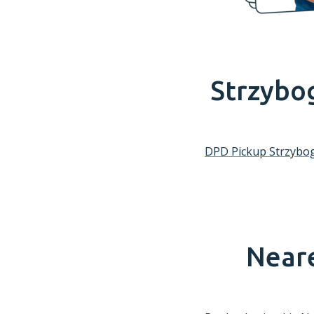
Strzybo
DPD Pickup
Strzybo
Neare