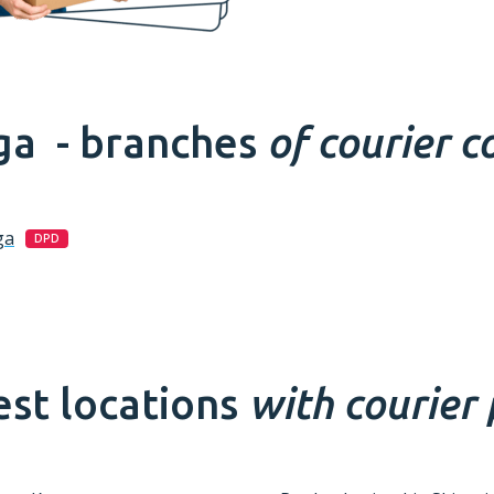
ga -
branches
of courier 
ga
DPD
st locations
with courier 