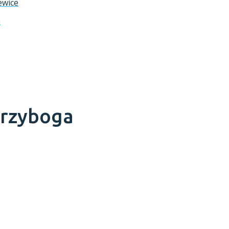
ewice
a
trzyboga