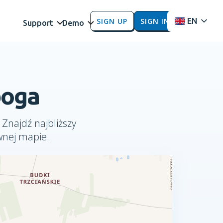
SIGN UP
SIGN IN
EN
Support
Demo
boga
 Znajdź najbliższy
wnej mapie.