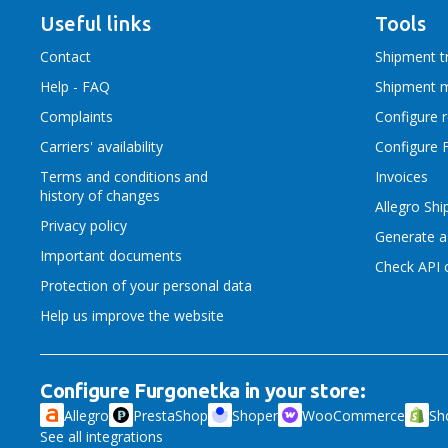
Useful links
Tools
Contact
Shipment t
Help - FAQ
Shipment 
Complaints
Configure 
Carriers' availability
Configure 
Terms and conditions
and
Invoices
history of changes
Allegro Sh
Privacy policy
Generate a
Important documents
Check API c
Protection of your personal data
Help us improve the website
Configure Furgonetka in your store:
Allegro
PrestaShop
Shoper
WooCommerce
Sh
See all integrations