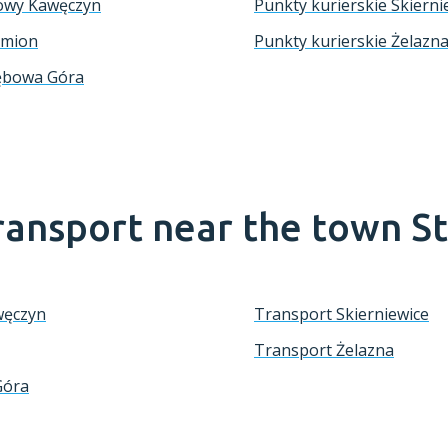
Nowy Kawęczyn
Punkty kurierskie Skierni
amion
Punkty kurierskie Żelazn
Dębowa Góra
ransport near the town
S
węczyn
Transport Skierniewice
Transport Żelazna
Góra