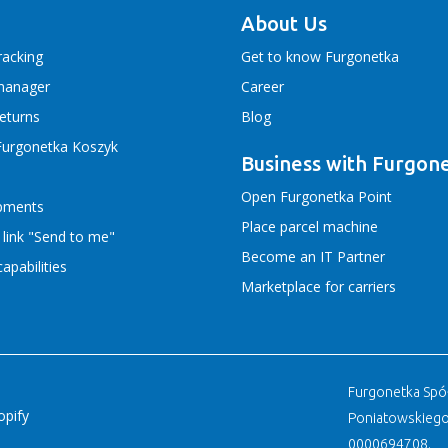
About Us
racking
Get to know Furgonetka
manager
Career
returns
Blog
Furgonetka Koszyk
Business with Furgon
Open Furgonetka Point
ipments
Place parcel machine
 link "Send to me"
Become an IT Partner
apabilities
Marketplace for carriers
Furgonetka Spółk
opify
Poniatowskiego
0000694708.