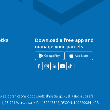
etka
Download a free app
and
manage your parcels
a z ograniczoną odpowiedzialnością Sp. k., al. Księcia Józefa
 1, 03-901 Warszawa, NIP: 1132567365, REGON: 140220084, KRS: