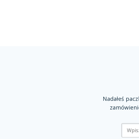
Nadałeś pac
zamówienie