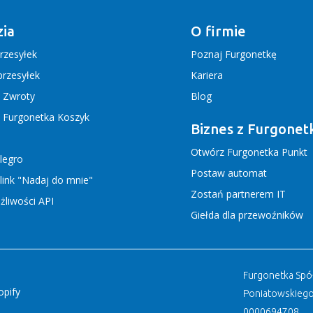
ia
O firmie
rzesyłek
Poznaj Furgonetkę
rzesyłek
Kariera
j Zwroty
Blog
j Furgonetka Koszyk
Biznes z Furgonet
Otwórz Furgonetka Punkt
llegro
Postaw automat
link "Nadaj do mnie"
Zostań partnerem IT
liwości API
Giełda dla przewoźników
Furgonetka Spółk
opify
Poniatowskiego
0000694708.