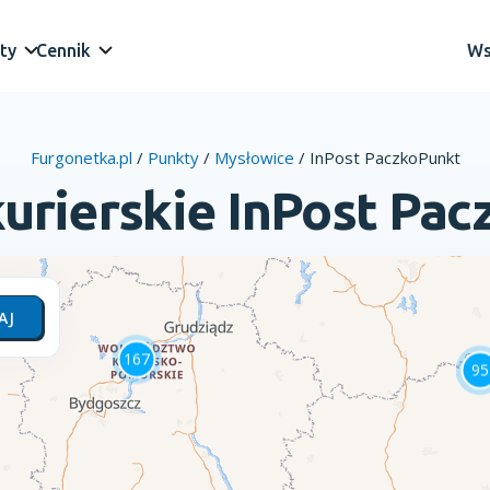
ty
Cennik
Ws
Furgonetka.pl
/
Punkty
/
Mysłowice
/
InPost PaczkoPunkt
urierskie InPost Pa