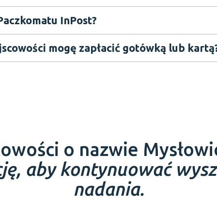
Paczkomatu InPost?
Czy w punktach InPost w miejscowości mogę zapłacić gotówką lub kartą
scowości o nazwie Mysłowi
ację, aby kontynuować wys
nadania.