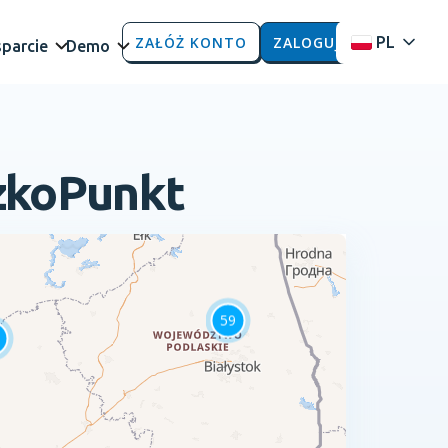
ZAŁÓŻ KONTO
ZALOGUJ
PL
parcie
Demo
czkoPunkt