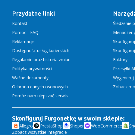
Przydatne linki
Narzędz
Kontakt
Śledzenie p
Pomoc - FAQ
Menadżer p
Reklamacje
Skonfiguru
Dostępność usług kurierskich
Skonfiguru
Regulamin
oraz
historia zmian
Faktury
Polityka prywatności
Przesyłki A
Ważne dokumenty
Wygeneruj 
Ochrona danych osobowych
Zobacz moż
Pomóż nam ulepszać serwis
Skonfiguruj Furgonetkę w swoim sklepie:
Allegro
PrestaShop
Shoper
WooCommerce
Sh
Zobacz wszystkie integracje