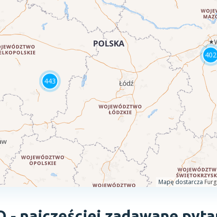
Q -
najczęściej zadawane pyta