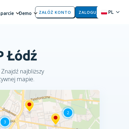
ZAŁÓŻ KONTO
ZALOGUJ
PL
parcie
Demo
P Łódź
 Znajdź najbliższy
tywnej mapie.