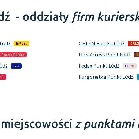
dź -
oddziały
firm kuriers
Łódź
ORLEN Paczka
Łódź
InPost
ORLE
UPS Access Point
Łódź
Poczta Polska
U
ódź
Fedex Punkt
Łódź
GLS
Fed
Ex
Furgonetka Punkt
Łódź
PD
e miejscowości
z punktami 