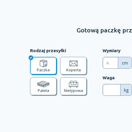
Gotową paczkę prz
Rodzaj przesyłki
Wymiary
cm
Paczka
Koperta
Waga
kg
Paleta
Nietypowa