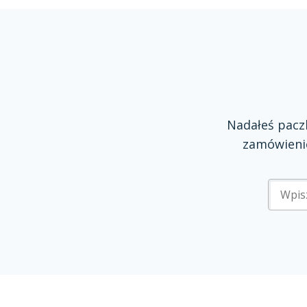
Nadałeś pac
zamówienie