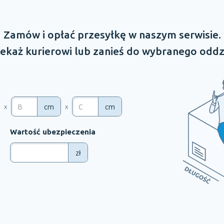
Zamów
i opłać
przesyłkę
w naszym
serwisie.
ekaż kurierowi lub zanieś do wybranego oddz
cm
cm
x
x
Wartość ubezpieczenia
zł