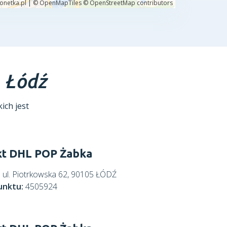
L
Łódź
ich jest
t DHL POP Żabka
:
ul. Piotrkowska 62, 90105 ŁÓDŹ
unktu:
4505924