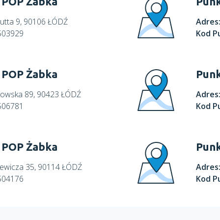
 POP Żabka
Punk
gutta 9, 90106 ŁÓDŹ
Adres
503929
Kod P
 POP Żabka
Punk
rkowska 89, 90423 ŁÓDŹ
Adres
506781
Kod P
 POP Żabka
Punk
kiewicza 35, 90114 ŁÓDŹ
Adres
504176
Kod P