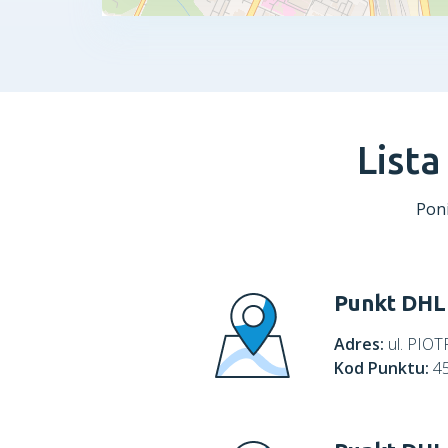
List
Poni
Punkt DHL
Adres:
ul. PIO
Kod Punktu:
4