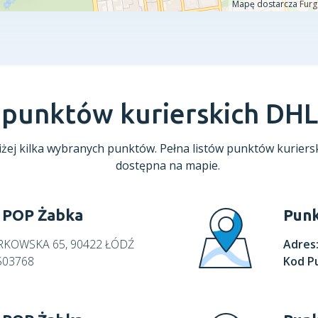
a punktów kurierskich DH
żej kilka wybranych punktów. Pełna listów punktów kuriersk
dostępna na mapie.
 POP Żabka
Punk
TRKOWSKA 65, 90422 ŁÓDŹ
Adres
503768
Kod P