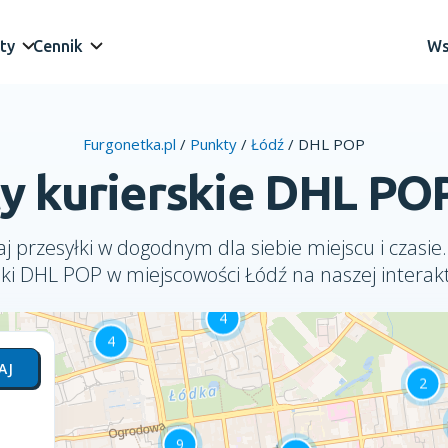
ty
Cennik
Ws
Furgonetka.pl
/
Punkty
/
Łódź
/
DHL POP
y kurierskie DHL PO
j przesyłki w dogodnym dla siebie miejscu i czasie.
ski DHL POP w miejscowości Łódź na naszej interak