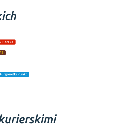
kich
N Paczka
PS
FurgonetkaPunkt
kurierskimi