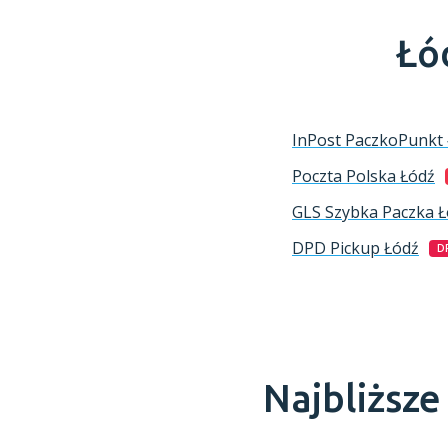
Łó
InPost PaczkoPunkt
Poczta Polska
Łódź
GLS Szybka Paczka
Ł
DPD Pickup
Łódź
D
Najbliższ