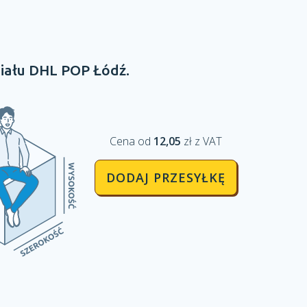
iału
DHL POP
Łódź.
Cena od
12,05
zł z VAT
DODAJ PRZESYŁKĘ