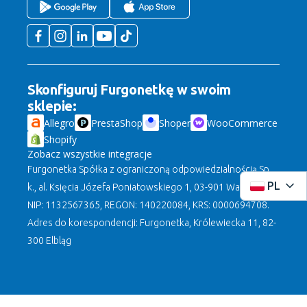
Skonfiguruj Furgonetkę w swoim
sklepie:
Allegro
PrestaShop
Shoper
WooCommerce
Shopify
Zobacz wszystkie integracje
Furgonetka Spółka z ograniczoną odpowiedzialnością Sp.
PL
k., al. Księcia Józefa Poniatowskiego 1, 03-901 Warszawa,
NIP: 1132567365, REGON: 140220084, KRS: 0000694708.
Adres do korespondencji: Furgonetka, Królewiecka 11, 82-
300 Elbląg