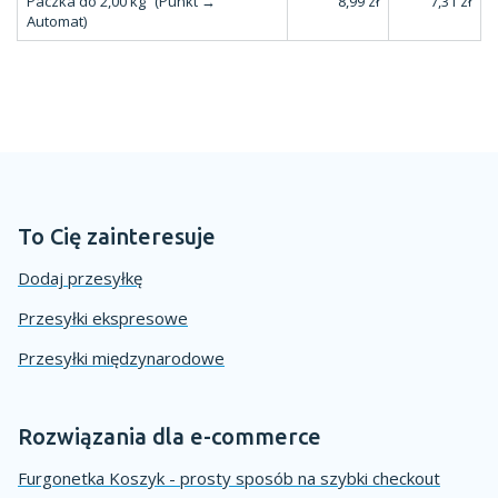
Paczka do 2,00 kg
(Punkt →
8,99 zł
7,31 zł
Automat)
To Cię zainteresuje
Dodaj przesyłkę
Przesyłki ekspresowe
Przesyłki międzynarodowe
Rozwiązania dla e-commerce
Furgonetka Koszyk - prosty sposób na szybki checkout