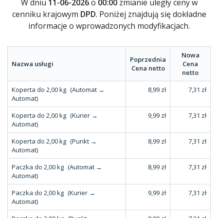
W dniu
11-06-2026
o
00:00
zmianie uległy ceny w
cenniku krajowym
DPD
. Poniżej znajdują się dokładne
informacje o wprowadzonych modyfikacjach.
Nowa
Poprzednia
Nazwa usługi
Cena
Cena netto
netto
Koperta do 2,00 kg
(Automat →
8,99 zł
7,31 zł
Automat)
Koperta do 2,00 kg
(Kurier →
9,99 zł
7,31 zł
Automat)
Koperta do 2,00 kg
(Punkt →
8,99 zł
7,31 zł
Automat)
Paczka do 2,00 kg
(Automat →
8,99 zł
7,31 zł
Automat)
Paczka do 2,00 kg
(Kurier →
9,99 zł
7,31 zł
Automat)