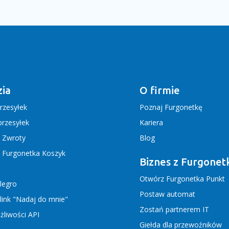
ia
O firmie
rzesyłek
Poznaj Furgonetkę
rzesyłek
Kariera
j Zwroty
Blog
j Furgonetka Koszyk
Biznes z Furgonet
Otwórz Furgonetka Punkt
llegro
Postaw automat
link "Nadaj do mnie"
Zostań partnerem IT
liwości API
Giełda dla przewoźników