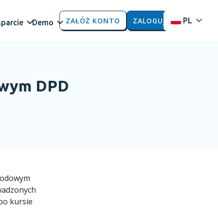
ZAŁÓŻ KONTO
ZALOGUJ
PL
parcie
Demo
dowym DPD
arodowym
owadzonych
po kursie