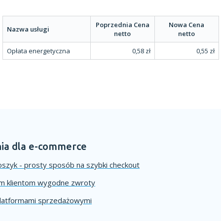
Poprzednia Cena
Nowa Cena
Nazwa usługi
netto
netto
Opłata energetyczna
0,58 zł
0,55 zł
ia dla e-commerce
szyk - prosty sposób na szybki checkout
im klientom wygodne zwroty
platformami sprzedażowymi