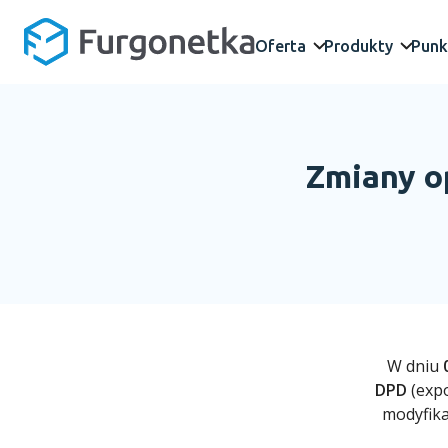
Oferta
Produkty
Punk
Zmiany o
W dniu
DPD
(expo
modyfika