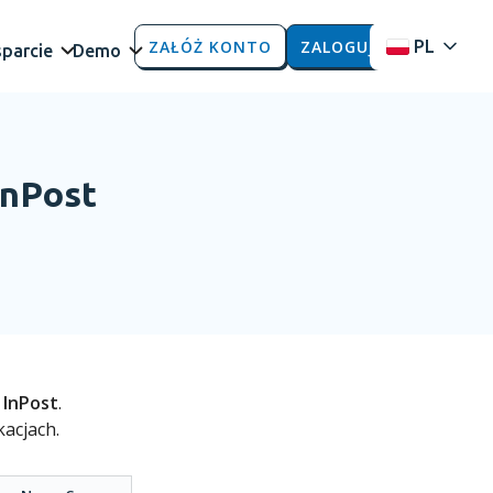
ZAŁÓŻ KONTO
ZALOGUJ
PL
parcie
Demo
InPost
m
InPost
.
acjach.