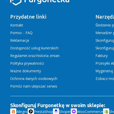
Przydatne linki
Narzędz
Kontakt
Śledzenie p
Pomoc - FAQ
Menadżer p
Reklamacje
Skonfiguru
Dostępność usług kurierskich
Skonfiguru
Regulamin
oraz
historia zmian
Faktury
Polityka prywatności
Przesyłki A
Ważne dokumenty
Wygeneruj 
Ochrona danych osobowych
Zobacz moż
Pomóż nam ulepszać serwis
Skonfiguruj Furgonetkę w swoim sklepie:
Allegro
PrestaShop
Shoper
WooCommerce
Sh