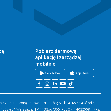
ką
Pobierz darmową
aplikację
i zarządzaj
mobilnie
a z ograniczoną odpowiedzialnością Sp. k., al. Księcia Józefa
 1, 03-901 Warszawa, NIP: 1132567365, REGON: 140220084, KRS: