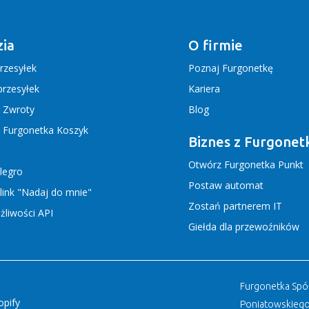
ia
O firmie
rzesyłek
Poznaj Furgonetkę
rzesyłek
Kariera
j Zwroty
Blog
j Furgonetka Koszyk
Biznes z Furgonet
Otwórz Furgonetka Punkt
llegro
Postaw automat
link "Nadaj do mnie"
Zostań partnerem IT
liwości API
Giełda dla przewoźników
Furgonetka Spółk
opify
Poniatowskiego