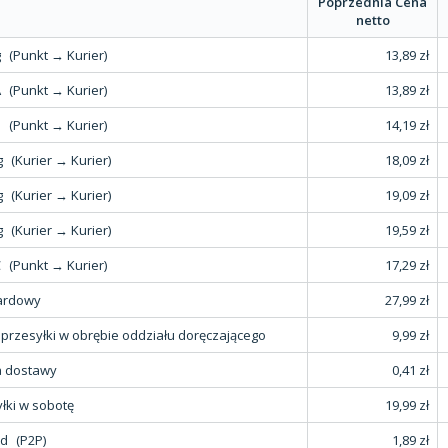
Poprzednia Cena
netto
g
(Punkt → Kurier)
13,89 zł
A
(Punkt → Kurier)
13,89 zł
B
(Punkt → Kurier)
14,19 zł
g
(Kurier → Kurier)
18,09 zł
g
(Kurier → Kurier)
19,09 zł
g
(Kurier → Kurier)
19,59 zł
C
(Punkt → Kurier)
17,29 zł
ardowy
27,99 zł
rzesyłki w obrębie oddziału doręczającego
9,99 zł
a dostawy
0,41 zł
łki w sobotę
19,99 zł
nd
(P2P)
1,89 zł