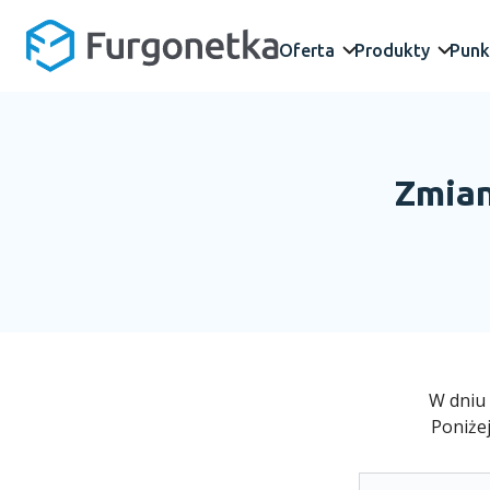
Oferta
Produkty
Punk
Zmian
W dniu
Poniże