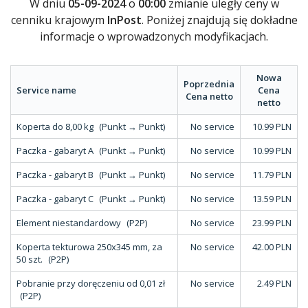
W dniu
05-09-2024
o
00:00
zmianie uległy ceny w
cenniku krajowym
InPost
. Poniżej znajdują się dokładne
informacje o wprowadzonych modyfikacjach.
Nowa
Poprzednia
Service name
Cena
Cena netto
netto
Koperta do 8,00 kg
(Punkt → Punkt)
No service
10.99 PLN
Paczka - gabaryt A
(Punkt → Punkt)
No service
10.99 PLN
Paczka - gabaryt B
(Punkt → Punkt)
No service
11.79 PLN
Paczka - gabaryt C
(Punkt → Punkt)
No service
13.59 PLN
Element niestandardowy
(P2P)
No service
23.99 PLN
Koperta tekturowa 250x345 mm, za
No service
42.00 PLN
50 szt.
(P2P)
Pobranie przy doręczeniu od 0,01 zł
No service
2.49 PLN
(P2P)