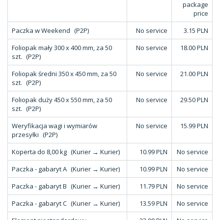
package
price
Paczka w Weekend
(P2P)
No service
3.15 PLN
Foliopak mały 300 x 400 mm, za 50
No service
18.00 PLN
szt.
(P2P)
Foliopak średni 350 x 450 mm, za 50
No service
21.00 PLN
szt.
(P2P)
Foliopak duży 450 x 550 mm, za 50
No service
29.50 PLN
szt.
(P2P)
Weryfikacja wagi i wymiarów
No service
15.99 PLN
przesyłki
(P2P)
Koperta do 8,00 kg
(Kurier → Kurier)
10.99 PLN
No service
Paczka - gabaryt A
(Kurier → Kurier)
10.99 PLN
No service
Paczka - gabaryt B
(Kurier → Kurier)
11.79 PLN
No service
Paczka - gabaryt C
(Kurier → Kurier)
13.59 PLN
No service