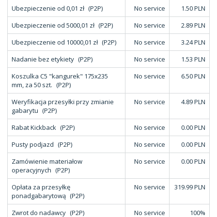
Ubezpieczenie od 0,01 zł
(P2P)
No service
1.50 PLN
Ubezpieczenie od 5000,01 zł
(P2P)
No service
2.89 PLN
Ubezpieczenie od 10000,01 zł
(P2P)
No service
3.24 PLN
Nadanie bez etykiety
(P2P)
No service
1.53 PLN
Koszulka C5 "kangurek" 175x235
No service
6.50 PLN
mm, za 50 szt.
(P2P)
Weryfikacja przesyłki przy zmianie
No service
4.89 PLN
gabarytu
(P2P)
Rabat Kickback
(P2P)
No service
0.00 PLN
Pusty podjazd
(P2P)
No service
0.00 PLN
Zamówienie materiałow
No service
0.00 PLN
operacyjnych
(P2P)
Opłata za przesyłkę
No service
319.99 PLN
ponadgabarytową
(P2P)
Zwrot do nadawcy
(P2P)
No service
100%