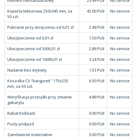
Element niestandardowy
23.99 PLN
No service
Koperta tekturowa 250x345 mm, za
42.00 PLN
No service
50 szt.
Pobranie przy doręczeniu od 0,01 zł
2.49 PLN
No service
Ubezpieczenie od 0,01 zł
1.50 PLN
No service
Ubezpieczenie od 5000,01 zł
2.89 PLN
No service
Ubezpieczenie od 10000,01 zł
3.24 PLN
No service
Nadanie bez etykiety
1.53 PLN
No service
Koszulka C5 "kangurek" 175x235
6.50 PLN
No service
mm, za 50 szt.
Weryfikacja przesyłki przy zmianie
4.89 PLN
No service
gabarytu
Rabat Kickback
0.00 PLN
No service
Pusty podjazd
0.00 PLN
No service
Zamówienie materiałow
0.00 PLN
No service