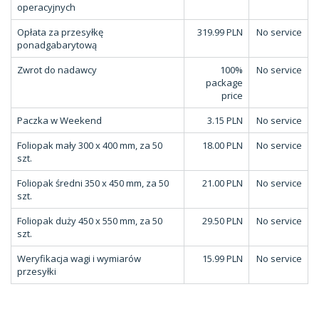
operacyjnych
Opłata za przesyłkę
319.99 PLN
No service
ponadgabarytową
Zwrot do nadawcy
100%
No service
package
price
Paczka w Weekend
3.15 PLN
No service
Foliopak mały 300 x 400 mm, za 50
18.00 PLN
No service
szt.
Foliopak średni 350 x 450 mm, za 50
21.00 PLN
No service
szt.
Foliopak duży 450 x 550 mm, za 50
29.50 PLN
No service
szt.
Weryfikacja wagi i wymiarów
15.99 PLN
No service
przesyłki