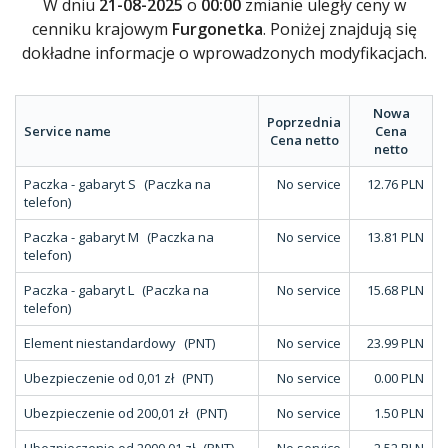
W dniu
21-08-2025
o
00:00
zmianie uległy ceny w
cenniku krajowym
Furgonetka
. Poniżej znajdują się
dokładne informacje o wprowadzonych modyfikacjach.
Nowa
Poprzednia
Service name
Cena
Cena netto
netto
Paczka - gabaryt S
(Paczka na
No service
12.76 PLN
telefon)
Paczka - gabaryt M
(Paczka na
No service
13.81 PLN
telefon)
Paczka - gabaryt L
(Paczka na
No service
15.68 PLN
telefon)
Element niestandardowy
(PNT)
No service
23.99 PLN
Ubezpieczenie od 0,01 zł
(PNT)
No service
0.00 PLN
Ubezpieczenie od 200,01 zł
(PNT)
No service
1.50 PLN