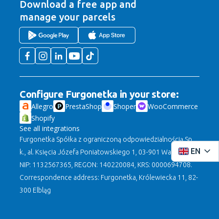
Download a free app
and
manage your parcels
Configure Furgonetka in your store:
Allegro
PrestaShop
Shoper
WooCommerce
Shopify
See all integrations
Furgonetka Spółka z ograniczoną odpowiedzialnością Sp.
EN
k., al. Księcia Józefa Poniatowskiego 1, 03-901 Warszawa,
NIP: 1132567365, REGON: 140220084, KRS: 0000694708.
Correspondence address: Furgonetka, Królewiecka 11, 82-
300 Elbląg