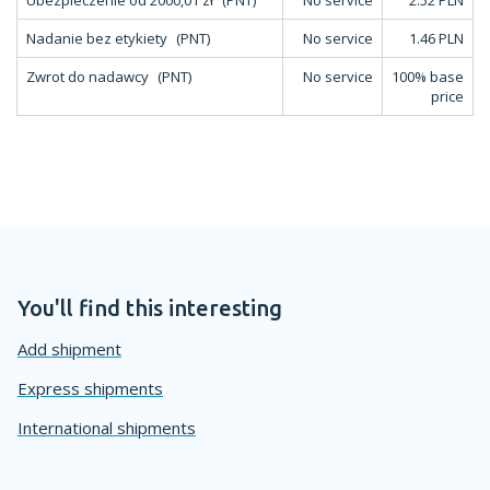
Ubezpieczenie od 2000,01 zł
(PNT)
No service
2.52 PLN
Nadanie bez etykiety
(PNT)
No service
1.46 PLN
Zwrot do nadawcy
(PNT)
No service
100% base
price
You'll find this interesting
Add shipment
Express shipments
International shipments