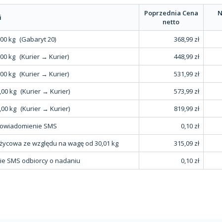
Poprzednia Cena
N
i
netto
,00 kg
(Gabaryt 20)
368,99 zł
,00 kg
(Kurier → Kurier)
448,99 zł
,00 kg
(Kurier → Kurier)
531,99 zł
,00 kg
(Kurier → Kurier)
573,99 zł
,00 kg
(Kurier → Kurier)
819,99 zł
powiadomienie SMS
0,10 zł
użycowa ze względu na wagę od 30,01 kg
315,09 zł
e SMS odbiorcy o nadaniu
0,10 zł