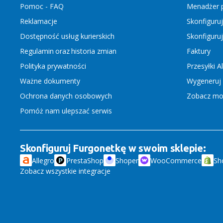
Pomoc - FAQ
Menadżer p
Reklamacje
Skonfiguru
Dostępność usług kurierskich
Skonfiguru
Regulamin
oraz
historia zmian
Faktury
Polityka prywatności
Przesyłki A
Ważne dokumenty
Wygeneruj 
Ochrona danych osobowych
Zobacz moż
Pomóż nam ulepszać serwis
Skonfiguruj Furgonetkę w swoim sklepie:
Allegro
PrestaShop
Shoper
WooCommerce
Sh
Zobacz wszystkie integracje