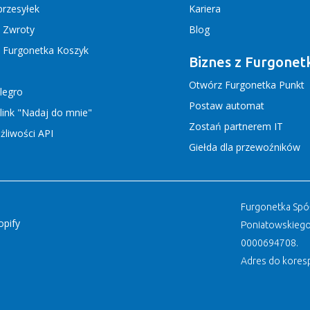
rzesyłek
Kariera
j Zwroty
Blog
j Furgonetka Koszyk
Biznes z Furgonet
Otwórz Furgonetka Punkt
llegro
Postaw automat
link "Nadaj do mnie"
Zostań partnerem IT
liwości API
Giełda dla przewoźników
Furgonetka Spółk
opify
Poniatowskiego
0000694708.
Adres do koresp