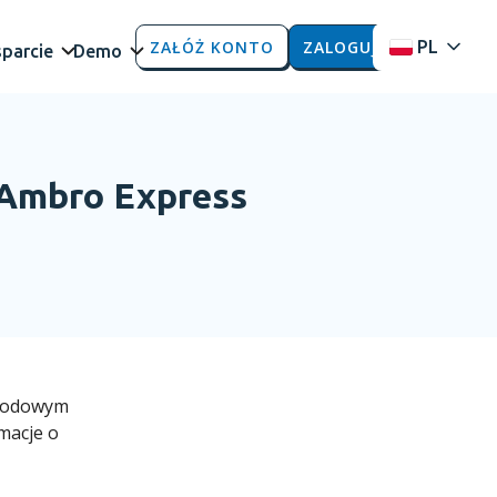
ZAŁÓŻ KONTO
ZALOGUJ
PL
parcie
Demo
Ambro Express
arodowym
macje o