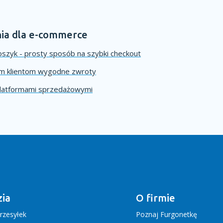
ia dla e-commerce
szyk - prosty sposób na szybki checkout
im klientom wygodne zwroty
platformami sprzedażowymi
ia
O firmie
rzesyłek
Poznaj Furgonetkę