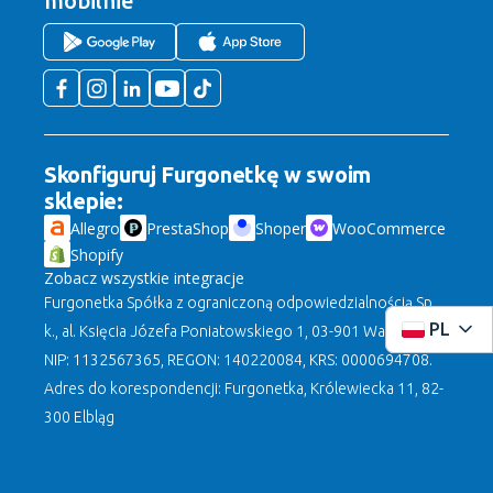
mobilnie
Skonfiguruj Furgonetkę w swoim
sklepie:
Allegro
PrestaShop
Shoper
WooCommerce
Shopify
Zobacz wszystkie integracje
Furgonetka Spółka z ograniczoną odpowiedzialnością Sp.
PL
k., al. Księcia Józefa Poniatowskiego 1, 03-901 Warszawa,
NIP: 1132567365, REGON: 140220084, KRS: 0000694708.
Adres do korespondencji: Furgonetka, Królewiecka 11, 82-
300 Elbląg