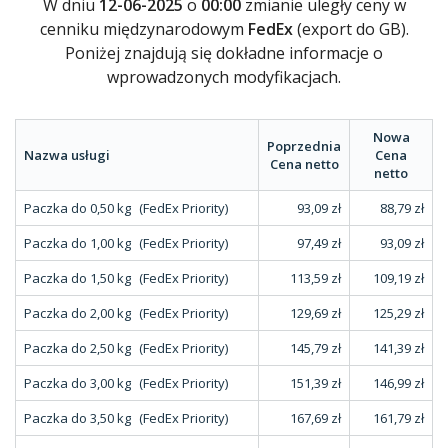
W dniu
12-06-2025
o
00:00
zmianie uległy ceny w
cenniku międzynarodowym
FedEx
(export do GB).
Poniżej znajdują się dokładne informacje o
wprowadzonych modyfikacjach.
Nowa
Poprzednia
Nazwa usługi
Cena
Cena netto
netto
Paczka do 0,50 kg
(FedEx Priority)
93,09 zł
88,79 zł
Paczka do 1,00 kg
(FedEx Priority)
97,49 zł
93,09 zł
Paczka do 1,50 kg
(FedEx Priority)
113,59 zł
109,19 zł
Paczka do 2,00 kg
(FedEx Priority)
129,69 zł
125,29 zł
Paczka do 2,50 kg
(FedEx Priority)
145,79 zł
141,39 zł
Paczka do 3,00 kg
(FedEx Priority)
151,39 zł
146,99 zł
Paczka do 3,50 kg
(FedEx Priority)
167,69 zł
161,79 zł