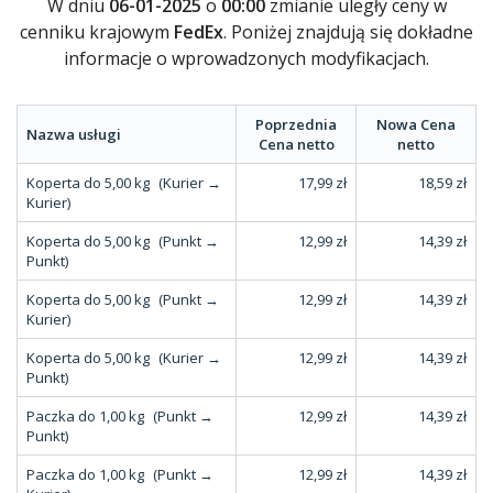
W dniu
06-01-2025
o
00:00
zmianie uległy ceny w
cenniku krajowym
FedEx
. Poniżej znajdują się dokładne
informacje o wprowadzonych modyfikacjach.
Poprzednia
Nowa Cena
Nazwa usługi
Cena netto
netto
Koperta do 5,00 kg
(Kurier →
17,99 zł
18,59 zł
Kurier)
Koperta do 5,00 kg
(Punkt →
12,99 zł
14,39 zł
Punkt)
Koperta do 5,00 kg
(Punkt →
12,99 zł
14,39 zł
Kurier)
Koperta do 5,00 kg
(Kurier →
12,99 zł
14,39 zł
Punkt)
Paczka do 1,00 kg
(Punkt →
12,99 zł
14,39 zł
Punkt)
Paczka do 1,00 kg
(Punkt →
12,99 zł
14,39 zł