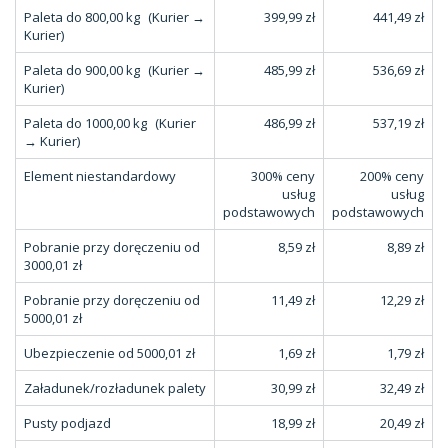
Paleta do 800,00 kg
(Kurier →
399,99 zł
441,49 zł
Kurier)
Paleta do 900,00 kg
(Kurier →
485,99 zł
536,69 zł
Kurier)
Paleta do 1000,00 kg
(Kurier
486,99 zł
537,19 zł
→ Kurier)
Element niestandardowy
300% ceny
200% ceny
usług
usług
podstawowych
podstawowych
Pobranie przy doręczeniu od
8,59 zł
8,89 zł
3000,01 zł
Pobranie przy doręczeniu od
11,49 zł
12,29 zł
5000,01 zł
Ubezpieczenie od 5000,01 zł
1,69 zł
1,79 zł
Załadunek/rozładunek palety
30,99 zł
32,49 zł
Pusty podjazd
18,99 zł
20,49 zł