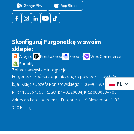
Skonfiguruj Furgonetkę w swoim
sklepie:
Allegro
PrestaShop
Shoper
WooCommerce
Shopify
Zobacz wszystkie integracje
Furgonetka Spółka z ograniczoną odpowiedzialnością Sp.
PL
k., al. Księcia Józefa Poniatowskiego 1, 03-901 Warszawa,
NIP: 1132567365, REGON: 140220084, KRS: 0000694708.
Adres do korespondencji: Furgonetka, Królewiecka 11, 82-
300 Elbląg