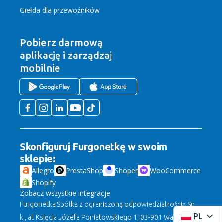
Giełda dla przewoźników
Pobierz darmową
aplikację
i zarządzaj
mobilnie
Skonfiguruj Furgonetkę w swoim
sklepie:
Allegro
PrestaShop
Shoper
WooCommerce
Shopify
Zobacz wszystkie integracje
Furgonetka Spółka z ograniczoną odpowiedzialnością Sp.
PL
k., al. Księcia Józefa Poniatowskiego 1, 03-901 Warszawa,