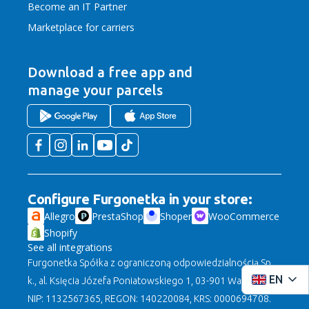
Become an IT Partner
Marketplace for carriers
Download a free app
and
manage your parcels
Configure Furgonetka in your store:
Allegro
PrestaShop
Shoper
WooCommerce
Shopify
See all integrations
Furgonetka Spółka z ograniczoną odpowiedzialnością Sp.
EN
k., al. Księcia Józefa Poniatowskiego 1, 03-901 Warszawa,
NIP: 1132567365, REGON: 140220084, KRS: 0000694708.