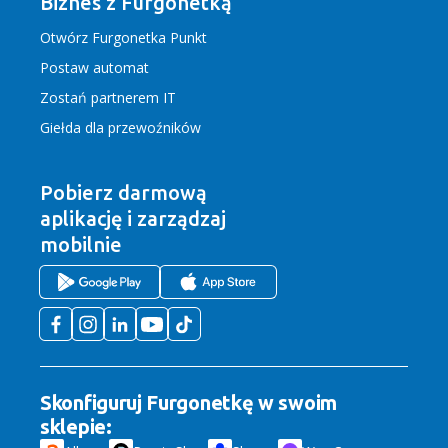
Biznes z Furgonetką
Otwórz Furgonetka Punkt
Postaw automat
Zostań partnerem IT
Giełda dla przewoźników
Pobierz darmową
aplikację
i zarządzaj
mobilnie
Skonfiguruj Furgonetkę w swoim
sklepie: