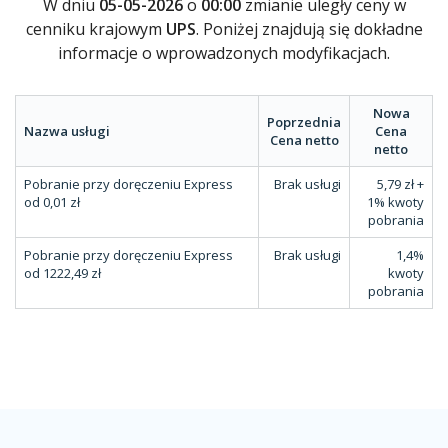
W dniu
05-05-2026
o
00:00
zmianie uległy ceny w
cenniku krajowym
UPS
. Poniżej znajdują się dokładne
informacje o wprowadzonych modyfikacjach.
Nowa
Poprzednia
Nazwa usługi
Cena
Cena netto
netto
Pobranie przy doręczeniu Express
Brak usługi
5,79 zł +
od 0,01 zł
1% kwoty
pobrania
Pobranie przy doręczeniu Express
Brak usługi
1,4%
od 1222,49 zł
kwoty
pobrania