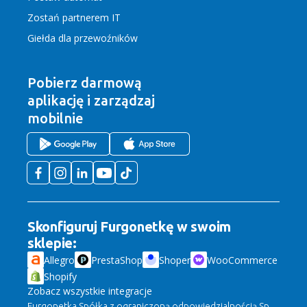
Zostań partnerem IT
Giełda dla przewoźników
Pobierz darmową
aplikację
i zarządzaj
mobilnie
Skonfiguruj Furgonetkę w swoim
sklepie:
Allegro
PrestaShop
Shoper
WooCommerce
Shopify
Zobacz wszystkie integracje
Furgonetka Spółka z ograniczoną odpowiedzialnością Sp.