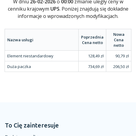
W dniu
26-02-2026
o
00:00
zmianie uległy ceny w
cenniku krajowym
UPS
. Poniżej znajdują się dokładne
informacje o wprowadzonych modyfikacjach.
Nowa
Poprzednia
Nazwa usługi
Cena
Cena netto
netto
Element niestandardowy
128,49 zł
90,79 zł
Duża paczka
734,69 zł
206,50 zł
To Cię zainteresuje