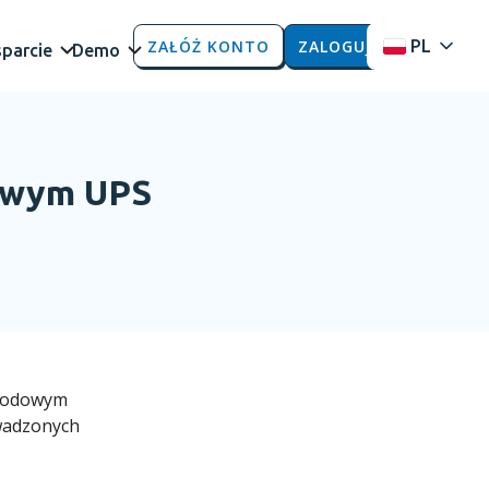
ZAŁÓŻ KONTO
ZALOGUJ
PL
parcie
Demo
dowym UPS
arodowym
owadzonych