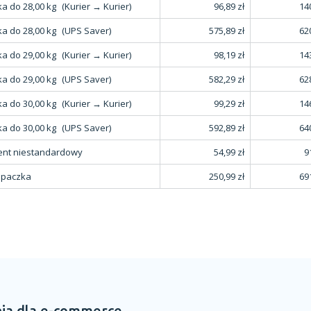
a do 28,00 kg
(Kurier → Kurier)
96,89 zł
140
a do 28,00 kg
(UPS Saver)
575,89 zł
620
a do 29,00 kg
(Kurier → Kurier)
98,19 zł
143
a do 29,00 kg
(UPS Saver)
582,29 zł
628
a do 30,00 kg
(Kurier → Kurier)
99,29 zł
146
a do 30,00 kg
(UPS Saver)
592,89 zł
640
ent niestandardowy
54,99 zł
9
 paczka
250,99 zł
691
ia dla e-commerce