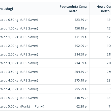
Poprzednia Cena
Nowa Ce
a usługi
netto
netto
a do 0,50 kg
(UPS Saver)
123,89 zł
124
a do 1,00 kg
(UPS Saver)
150,19 zł
151
a do 1,50 kg
(UPS Saver)
171,39 zł
173
a do 2,00 kg
(UPS Saver)
192,99 zł
196
a do 2,50 kg
(UPS Saver)
214,59 zł
218
a do 3,00 kg
(UPS Saver)
234,09 zł
238
a do 3,50 kg
(UPS Saver)
254,39 zł
260
a do 4,00 kg
(UPS Saver)
275,19 zł
281
a do 4,50 kg
(UPS Saver)
295,99 zł
303
a do 5,00 kg
(UPS Saver)
316,69 zł
324
a do 5,00 kg
(Punkt → Punkt)
62,39 zł
7