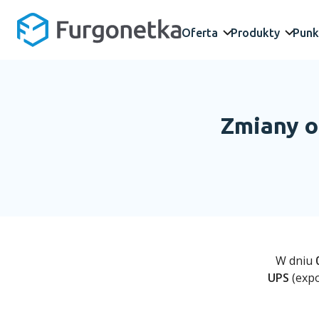
Oferta
Produkty
Punk
Zmiany o
W dniu
UPS
(expo