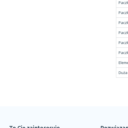
Paczk
Paczk
Paczk
Paczk
Paczk
Paczk
Elem
Duża
To Cię zainteresuje
Rozwiązan