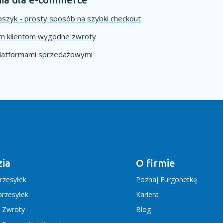
szyk - prosty sposób na szybki checkout
im klientom wygodne zwroty
platformami sprzedażowymi
ia
O firmie
rzesyłek
Poznaj Furgonetkę
rzesyłek
Kariera
j Zwroty
Blog