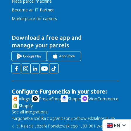
Place parcel machine
Become an IT Partner
Marketplace for carriers
Download a free app
and
manage your parcels
Configure Furgonetka in your store:
Allegro
PrestaShop
Shoper
WooCommerce
Shopify
See all integrations
Furgonetka Spółka z ograniczoną odpowiedzialnością Sp.
EN
k., al. Księcia Józefa Poniatowskiego 1, 03-901 Warszawa,