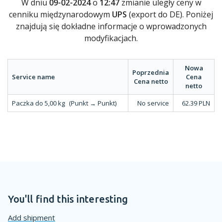
W dniu
09-02-2024
o
12:47
zmianie uległy ceny w
cenniku międzynarodowym
UPS
(export do DE). Poniżej
znajdują się dokładne informacje o wprowadzonych
modyfikacjach.
Nowa
Poprzednia
Service name
Cena
Cena netto
netto
Paczka do 5,00 kg
(Punkt → Punkt)
No service
62.39 PLN
You'll find this interesting
Add shipment