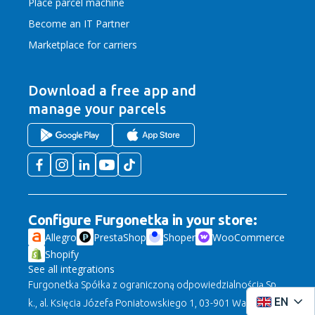
Place parcel machine
Become an IT Partner
Marketplace for carriers
Download a free app
and
manage your parcels
Configure Furgonetka in your store:
Allegro
PrestaShop
Shoper
WooCommerce
Shopify
See all integrations
Furgonetka Spółka z ograniczoną odpowiedzialnością Sp.
EN
k., al. Księcia Józefa Poniatowskiego 1, 03-901 Warszawa,