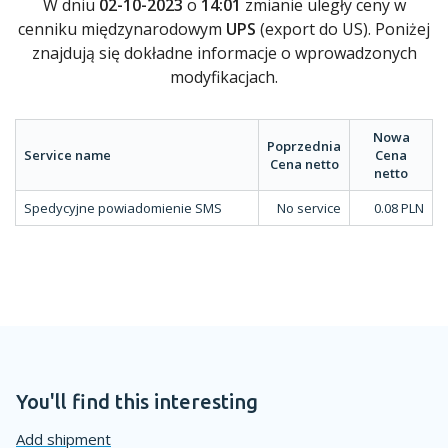
W dniu
02-10-2023
o
14:01
zmianie uległy ceny w
cenniku międzynarodowym
UPS
(export do US). Poniżej
znajdują się dokładne informacje o wprowadzonych
modyfikacjach.
Nowa
Poprzednia
Service name
Cena
Cena netto
netto
Spedycyjne powiadomienie SMS
No service
0.08 PLN
You'll find this interesting
Add shipment