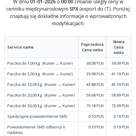
W dniu
01-01-2026
o
00:00
zmianie uległy ceny w
cenniku międzynarodowym
SPX
(export do IT). Poniżej
znajdują się dokładne informacje o wprowadzonych
modyfikacjach.
Nowa
Poprzednia
Service name
Cena
Cena netto
netto
Paczka do 1,00 kg
(Kurier → Kurier)
38.08 PLN
39.09 PLN
Paczka do 3,00 kg
(Kurier → Kurier)
39.98 PLN
41.19 PLN
Paczka do 10,00 kg
(Kurier → Kurier)
43.88 PLN
45.19 PLN
Paczka do 20,00 kg
(Kurier → Kurier)
56.68 PLN
58.89 PLN
Paczka do 30,00 kg
(Kurier → Kurier)
70.18 PLN
73.09 PLN
Spedycyjne powiadomienie SMS
0.10 PLN
0.19 PLN
Powiadomienie SMS odbiorcy o
0.10 PLN
0.19 PLN
nadaniu