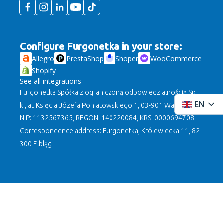
Configure Furgonetka in your store:
Allegro
PrestaShop
Shoper
WooCommerce
Shopify
See all integrations
Furgonetka Spółka z ograniczoną odpowiedzialnością Sp.
EN
k., al. Księcia Józefa Poniatowskiego 1, 03-901 Warszawa,
NIP: 1132567365, REGON: 140220084, KRS: 0000694708.
Correspondence address: Furgonetka, Królewiecka 11, 82-
300 Elbląg