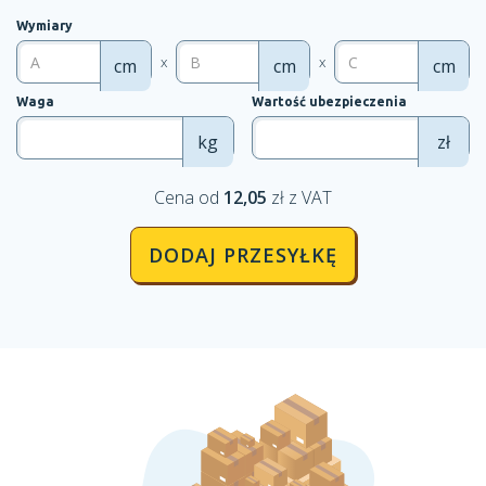
Wymiary
x
x
cm
cm
cm
Waga
Wartość ubezpieczenia
kg
zł
Cena od
12,05
zł z VAT
DODAJ PRZESYŁKĘ