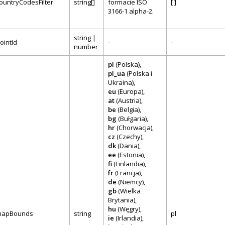
ountryCodesFilter
string[]
formacie ISO
[ ]
3166-1 alpha-2.
string |
ointId
-
-
number
pl
(Polska),
pl_ua
(Polska i
Ukraina),
eu
(Europa),
at
(Austria),
be
(Belgia),
bg
(Bułgaria),
hr
(Chorwacja),
cz
(Czechy),
dk
(Dania),
ee
(Estonia),
fi
(Finlandia),
fr
(Francja),
de
(Niemcy),
gb
(Wielka
Brytania),
hu
(Węgry),
mapBounds
string
pl
ie
(Irlandia),