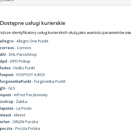
Dostępne usługi kurierskie
niższe identyfikatory usług kurierskich służą jako wartości parametrów
co
allegro
- Allegro One Punkt
correos
- Correos
dhl
- DHL Parcelshop
dpd
- DPD Pickup
fedex
- FedEx Punkt
foxpost
- FOXPOST A-BOX
furgonetkaPunkt
- Furgonetka Punkt
gls
- GLS
inpost
- InPost Paczkomaty
izidrop
- Żabka
laposte
- La Poste
meest
- Meest
orlen
- ORLEN Paczka
poczta
- Poczta Polska