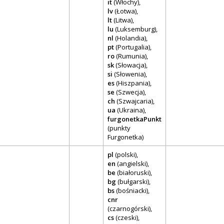
it
(Włochy),
lv
(Łotwa),
lt
(Litwa),
lu
(Luksemburg),
nl
(Holandia),
pt
(Portugalia),
ro
(Rumunia),
sk
(Słowacja),
si
(Słowenia),
es
(Hiszpania),
se
(Szwecja),
ch
(Szwajcaria),
ua
(Ukraina),
furgonetkaPunkt
(punkty
Furgonetka)
pl
(polski),
en
(angielski),
be
(białoruski),
bg
(bułgarski),
bs
(bośniacki),
cnr
(czarnogórski),
cs
(czeski),