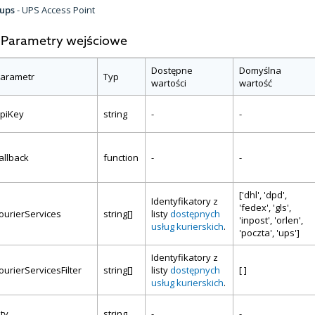
ups
- UPS Access Point
Parametry wejściowe
Dostępne
Domyślna
arametr
Typ
wartości
wartość
piKey
string
-
-
allback
function
-
-
['dhl', 'dpd',
Identyfikatory z
'fedex', 'gls',
ourierServices
string[]
listy
dostępnych
'inpost', 'orlen',
usług kurierskich
.
'poczta', 'ups']
Identyfikatory z
ourierServicesFilter
string[]
listy
dostępnych
[ ]
usług kurierskich
.
ity
string
-
-