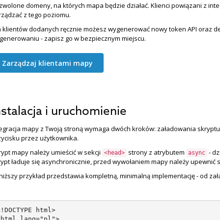
zwolone domeny, na których mapa będzie działać. Klienci powiązani z inte
rządzać z tego poziomu.
a klientów dodanych ręcznie możesz wygenerować nowy token API oraz dez
generowaniu - zapisz go w bezpiecznym miejscu.
Zarządzaj klientami mapy
nstalacja i uruchomienie
tegracja mapy z Twoją stroną wymaga dwóch kroków: załadowania skryptu 
zycisku przez użytkownika.
rypt mapy należy umieścić w sekcji
strony z atrybutem
- dz
<head>
async
rypt ładuje się asynchronicznie, przed wywołaniem mapy należy upewnić si
niższy przykład przedstawia kompletną, minimalną implementację - od za
!DOCTYPE html>

<html lang="pl">
