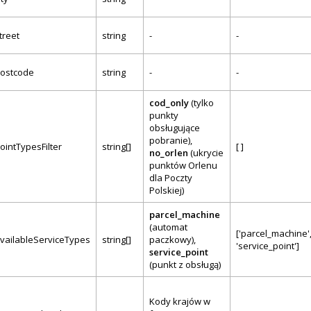
treet
string
-
-
ostcode
string
-
-
cod_only
(tylko
punkty
obsługujące
pobranie),
ointTypesFilter
string[]
[ ]
no_orlen
(ukrycie
punktów Orlenu
dla Poczty
Polskiej)
parcel_machine
(automat
['parcel_machine'
vailableServiceTypes
string[]
paczkowy),
'service_point']
service_point
(punkt z obsługą)
Kody krajów w