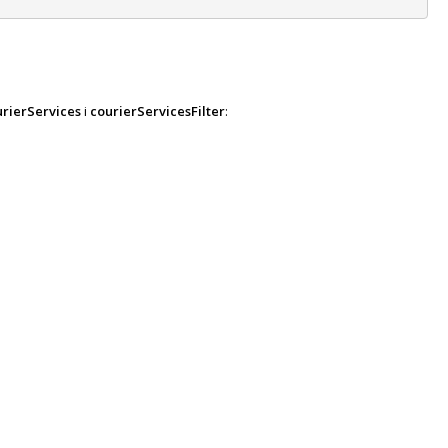
urierServices
i
courierServicesFilter
: