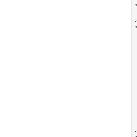
<
<
<
 
 
 
 
<