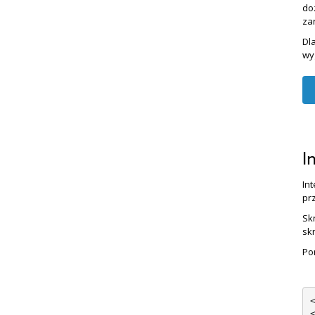
do
za
Dl
wy
I
In
pr
Sk
sk
Po
<