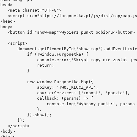
head>

    <meta charset="UTF-8">

    <script src="https://furgonetka.pl/js/dist/map/map.js
/head>

body>

    <button id="show-map">Wybierz punkt odbioru</button>

   <script>

        document.getElementById('show-map').addEventListe
            if (!window.Furgonetka) {

                console.error('Skrypt mapy nie został jes
                return;

           }

            new window.Furgonetka.Map({

                apiKey: 'TWOJ_KLUCZ_API',

                courierServices: ['inpost', 'poczta'],

                callback: (params) => {

                    console.log('Wybrany punkt:', params.
                },

            }).show();

       });

   </script>

/body>

</html>