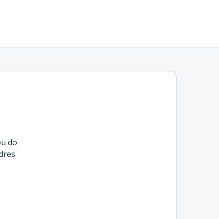
pu do
dres