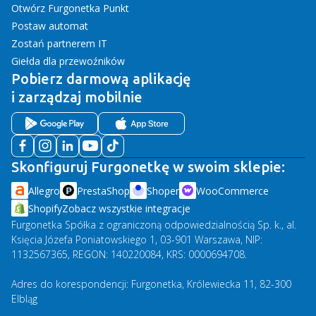
Otwórz Furgonetka Punkt
Postaw automat
Zostań partnerem IT
Giełda dla przewoźników
Pobierz darmową aplikację
i zarządzaj mobilnie
Skonfiguruj Furgonetkę w swoim sklepie:
Allegro
PrestaShop
Shoper
WooCommerce
Shopify
Zobacz wszystkie integracje
Furgonetka Spółka z ograniczoną odpowiedzialnością Sp. k., al.
Księcia Józefa Poniatowskiego 1, 03-901 Warszawa, NIP:
1132567365, REGON: 140220084, KRS: 0000694708.
Adres do korespondencji: Furgonetka, Królewiecka 11, 82-300
Elbląg