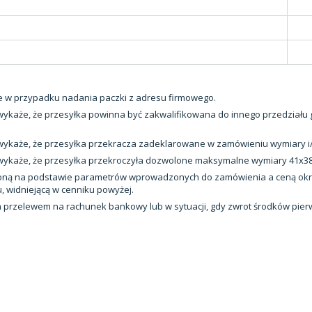
e w przypadku nadania paczki z adresu firmowego.
a wykaże, że przesyłka powinna być zakwalifikowana do innego przedział
a wykaże, że przesyłka przekracza zadeklarowane w zamówieniu wymiary i
 wykaże, że przesyłka przekroczyła dozwolone maksymalne wymiary 41x38x
liczoną na podstawie parametrów wprowadzonych do zamówienia a ceną o
, widniejącą w cenniku powyżej.
 przelewem na rachunek bankowy lub w sytuacji, gdy zwrot środków pierwo