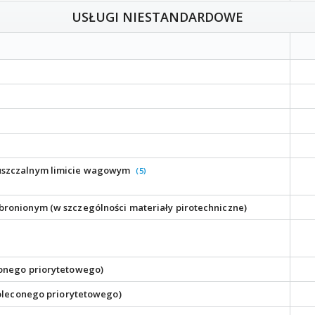
USŁUGI NIESTANDARDOWE
puszczalnym limicie wagowym
(5)
bronionym (w szczególności materiały pirotechniczne)
conego priorytetowego)
 poleconego priorytetowego)