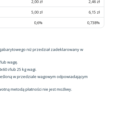
2,00 zł
2,46 zł
5,00 zł
6,15 zł
0,6%
0,738%
u gabarytowego niż przedział zadeklarowany w
/lub wagę.
60 i/lub 25 kg wagi.
kreśloną w przedziale wagowym odpowiadającym
tną metodą płatności nie jest możliwy.