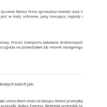
 życzenie klienta firma sprowadza również auta z
a jest w maty ochronne, pasy mocujące, najazdy i
nicowy. Proces transportu ładunków drobnicowych
 przypada na poniedziałek lub wtorek następnego
owych takich jak:
i czemu klient może na bieżąco śledzić przesyłkę
ę przesyłki. Ambro Express śledzenie przesyłek to