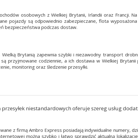
odów osobowych z Wielkiej Brytanii, Irlandii oraz Francji. Na
towane pojazdy są odpowiednio zabezpieczane, flota wyposażon
ień bezpieczeństwa podczas dostaw.
a Wielką Brytanią zapewnia szybki i niezawodny transport drob
 są przyjmowane codziennie, a ich dostawa w Wielkiej Brytanii
nie, monitoring oraz śledzenie przesyłki.
przesyłek niestandardowych oferuje szereg usług dodatk
wane z firmą Ambro Express posiadają indywidualne numery, dzięk
nternetowej można szybko i łatwo sprawdzić aktualną lokalizacj