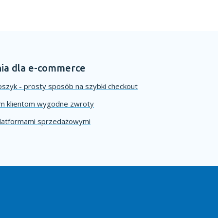
ia dla e-commerce
szyk - prosty sposób na szybki checkout
im klientom wygodne zwroty
platformami sprzedażowymi