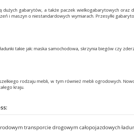
 dużych gabarytów, a także paczek wielkogabarytowych oraz d
ządzeń i maszyn o niestandardowych wymiarach. Przesyłki gabary
dunki takie jak: maska samochodowa, skrzynia biegów czy zder
zelkiego rodzaju mebli, w tym również mebli ogrodowych. Now
ałego kraju.
ss:
narodowym transporcie drogowym całopojazdowych ładun