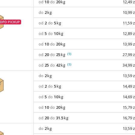
od
10
do
20
kg
12,49 z
do
2
kg
10,99 z
od
2
do
5
kg
11,59 z
od
5
do
10
kg
12,89 z
od
10
do
20
kg
13,99 z
(1)
od
20
do
25
kg
27,99 z
(1)
od
25
do
42
kg
34,99 z
do
2
kg
13,59 z
od
2
do
5
kg
14,49 z
od
5
do
10
kg
14,69 z
od
10
do
20
kg
15,79 z
od
20
do
31.5
kg
16,79 z
do
2
kg
13,59 z