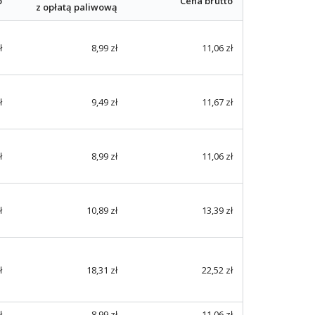
o
Cena brutto
z opłatą paliwową
ł
8,99 zł
11,06 zł
ł
9,49 zł
11,67 zł
ł
8,99 zł
11,06 zł
ł
10,89 zł
13,39 zł
ł
18,31 zł
22,52 zł
ł
8,99 zł
11,06 zł