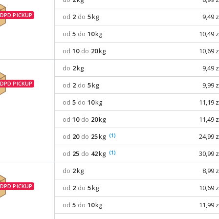
od
2
do
5
kg
9,49 z
od
5
do
10
kg
10,49 z
od
10
do
20
kg
10,69 z
do
2
kg
9,49 z
od
2
do
5
kg
9,99 z
od
5
do
10
kg
11,19 z
od
10
do
20
kg
11,49 z
(1)
od
20
do
25
kg
24,99 z
(1)
od
25
do
42
kg
30,99 z
do
2
kg
8,99 z
od
2
do
5
kg
10,69 z
od
5
do
10
kg
11,99 z