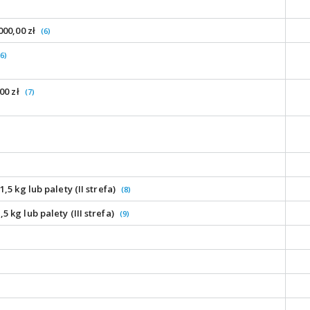
000,00 zł
(6)
(6)
00 zł
(7)
5 kg lub palety (II strefa)
(8)
kg lub palety (III strefa)
(9)