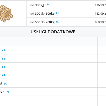
(3)
do
300
kg
116,99 z
(3)
od
300
do
500
kg
142,99 z
(3)
od
500
do
700
kg
169,99 z
USŁUGI DODATKOWE
ł
(4)
ł
(4)
ł
(4)
ł
(4)
zł
(4)
 zł
(4)