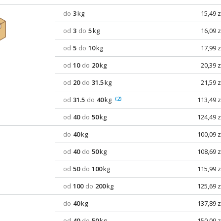
do
3
kg
15,49 z
od
3
do
5
kg
16,09 z
od
5
do
10
kg
17,99 z
od
10
do
20
kg
20,39 z
od
20
do
31.5
kg
21,59 z
(2)
od
31.5
do
40
kg
113,49 z
od
40
do
50
kg
124,49 z
do
40
kg
100,09 z
od
40
do
50
kg
108,69 z
od
50
do
100
kg
115,99 z
od
100
do
200
kg
125,69 z
do
40
kg
137,89 z
od
40
do
50
kg
150,09 z