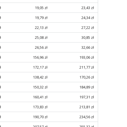
ł
19,05 zł
23,43 zł
ł
19,79 zł
24,34 zł
ł
22,13 zł
27,22 zł
ł
25,08 zł
30,85 zł
ł
26,56 zł
32,66 zł
ł
156,96 zł
193,06 zł
ł
172,17 zł
211,77 zł
ł
138,42 zł
170,26 zł
ł
150,32 zł
184,89 zł
ł
160,41 zł
197,31 zł
ł
173,83 zł
213,81 zł
ł
190,70 zł
234,56 zł
ł
207,57 zł
255,32 zł