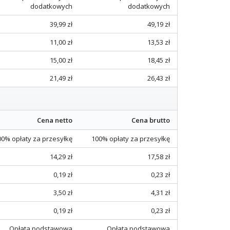
dodatkowych
dodatkowych
39,99 zł
49,19 zł
11,00 zł
13,53 zł
15,00 zł
18,45 zł
21,49 zł
26,43 zł
Cena netto
Cena brutto
00% opłaty za przesyłkę
100% opłaty za przesyłkę
14,29 zł
17,58 zł
0,19 zł
0,23 zł
3,50 zł
4,31 zł
0,19 zł
0,23 zł
Opłata podstawowa
Opłata podstawowa