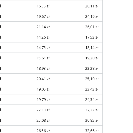
ł
16,35 zł
20,11 zł
ł
19,67 zł
24,19 zł
ł
21,14 zł
26,01 zł
ł
14,26 zł
17,53 zł
ł
14,75 zł
18,14 zł
ł
15,61 zł
19,20 zł
ł
18,93 zł
23,28 zł
ł
20,41 zł
25,10 zł
ł
19,05 zł
23,43 zł
ł
19,79 zł
24,34 zł
ł
22,13 zł
27,22 zł
ł
25,08 zł
30,85 zł
ł
26,56 zł
32,66 zł