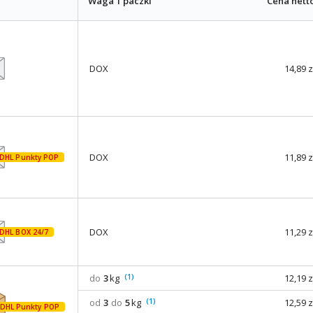
Waga 1 paczki
Cena nett
DOX
14,89 z
DOX
11,89 z
DOX
11,29 z
(1)
do
3
kg
12,19 z
(1)
od
3
do
5
kg
12,59 z