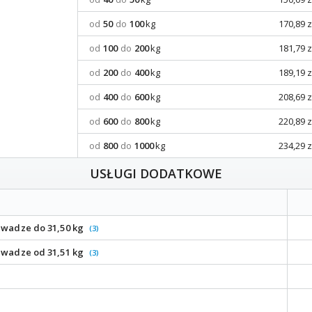
od
50
do
100
kg
170,89 z
od
100
do
200
kg
181,79 z
od
200
do
400
kg
189,19 z
od
400
do
600
kg
208,69 z
od
600
do
800
kg
220,89 z
od
800
do
1000
kg
234,29 z
USŁUGI DODATKOWE
i wadze do 31,50 kg
(3)
i wadze od 31,51 kg
(3)