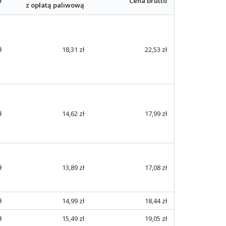
o
Cena brutto
z opłatą paliwową
ł
18,31 zł
22,53 zł
ł
14,62 zł
17,99 zł
ł
13,89 zł
17,08 zł
ł
14,99 zł
18,44 zł
ł
15,49 zł
19,05 zł